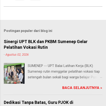
Postingan populer dari blog ini
Sinergi UPT BLK dan PKBM Sumenep Gelar
Pelatihan Vokasi Rutin
-
Agustus 02, 2026
SUMENEP -- UPT Balai Latihan Kerja (BLK)
Sumenep rutin menggelar pelatihan vokasi tiap
setengah bulan sekali bagi warga belajar Pusat
Kegiatan Belajar Masyarakat (PKBM) se-
BACA SELANJUTNYA »
Kabupaten Sumenep. Ahad (2/8/2026).
Program ini menawarkan berbagai pilihan
keterampilan, mulai dari pembuatan roti dan kue
Dedikasi Tanpa Batas, Guru PJOK di
hingga kejuruan lainnya yang bebas dipilih