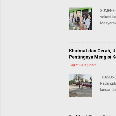
SUMENEP 
vokasi ti
Masyarak
menawarka
hingga ke
masing. 
Juhairiya
Khidmat dan Cerah, 
"Saya sa
Pentingnya Mengisi 
keteramp
-
Agustus 03, 2026
teman pe
Dukungan
PASONGS
Syamsul, 
Padangda
sangat me
lancar da
mendukun
Bertinda
penting 
ia menek