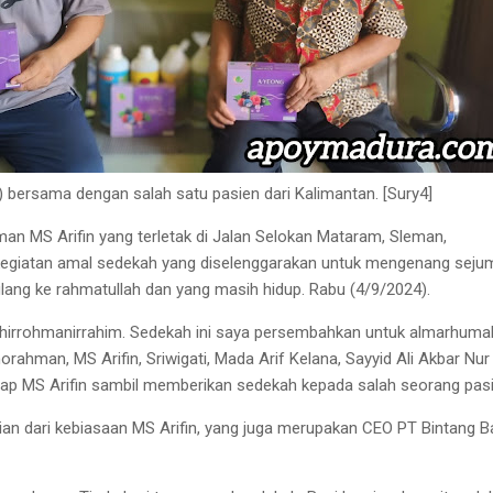
ri) bersama dengan salah satu pasien dari Kalimantan. [Sury4]
man MS Arifin yang terletak di Jalan Selokan Mataram, Sleman,
 kegiatan amal sedekah yang diselenggarakan untuk mengenang seju
ulang ke rahmatullah dan yang masih hidup. Rabu (4/9/2024).
hirrohmanirrahim. Sedekah ini saya persembahkan untuk almarhuma
ahman, MS Arifin, Sriwigati, Mada Arif Kelana, Sayyid Ali Akbar Nur
" ucap MS Arifin sambil memberikan sedekah kepada salah seorang pas
ian dari kebiasaan MS Arifin, yang juga merupakan CEO PT Bintang 