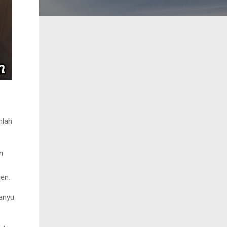
mlah
h
ien.
Banyu