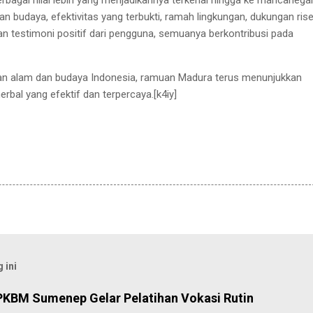
bagai nilai lebih yang menjadikannya terkenal hingga ke mancanegar
an budaya, efektivitas yang terbukti, ramah lingkungan, dukungan rise
an testimoni positif dari pengguna, semuanya berkontribusi pada
aan alam dan budaya Indonesia, ramuan Madura terus menunjukkan
erbal yang efektif dan terpercaya.[k4iy]
 ini
PKBM Sumenep Gelar Pelatihan Vokasi Rutin