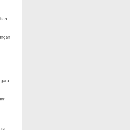
tian
kungan
egara
uan
ura.