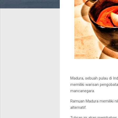
Madura, sebuah pulau di In
memiliki warisan pengobatan
mancanegara.
Ramuan Madura memiliki ni
alternatif.
Tulisan ini akan membahas 