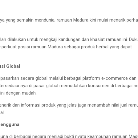
nya yang semakin mendunia, ramuan Madura kini mulai menarik perha
telah dilakukan untuk mengkaji kandungan dan khasiat ramuan ini. Du
emperkuat posisi ramuan Madura sebagai produk herbal yang dapat
si Global
ipasarkan secara global melalui berbagai platform e-commerce dan
 Ketersediaannya di pasar global memudahkan konsumen di berbagai n
ini dengan mudah.
enarik dan informasi produk yang jelas juga menambah nilai jual ram
al.
 Pengguna
gguna di berbagai negara menjadi bukti nyata keampuhan ramuan Mad