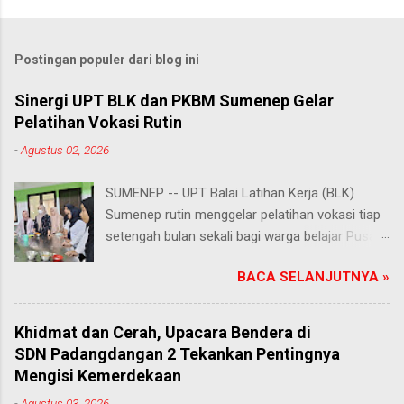
Postingan populer dari blog ini
Sinergi UPT BLK dan PKBM Sumenep Gelar
Pelatihan Vokasi Rutin
-
Agustus 02, 2026
SUMENEP -- UPT Balai Latihan Kerja (BLK)
Sumenep rutin menggelar pelatihan vokasi tiap
setengah bulan sekali bagi warga belajar Pusat
Kegiatan Belajar Masyarakat (PKBM) se-
BACA SELANJUTNYA »
Kabupaten Sumenep. Ahad (2/8/2026).
Program ini menawarkan berbagai pilihan
keterampilan, mulai dari pembuatan roti dan kue
Khidmat dan Cerah, Upacara Bendera di
hingga kejuruan lainnya yang bebas dipilih
SDN Padangdangan 2 Tekankan Pentingnya
peserta sesuai bakat dan minat masing-
Mengisi Kemerdekaan
masing. Kehadiran program ini disambut hangat
-
Agustus 03, 2026