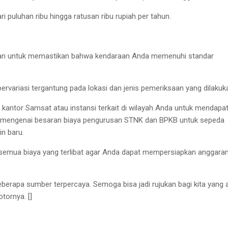
i puluhan ribu hingga ratusan ribu rupiah per tahun.
ukan untuk memastikan bahwa kendaraan Anda memenuhi standar
bervariasi tergantung pada lokasi dan jenis pemeriksaan yang dilakuk
kantor Samsat atau instansi terkait di wilayah Anda untuk mendapa
at mengenai besaran biaya pengurusan STNK dan BPKB untuk sepeda
in baru.
emua biaya yang terlibat agar Anda dapat mempersiapkan anggara
beberapa sumber terpercaya. Semoga bisa jadi rujukan bagi kita yang 
tornya. []