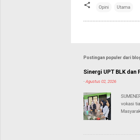
Opini
Utama
Postingan populer dari blog
Sinergi UPT BLK dan 
-
Agustus 02, 2026
SUMENEP 
vokasi ti
Masyarak
menawarka
hingga ke
masing. 