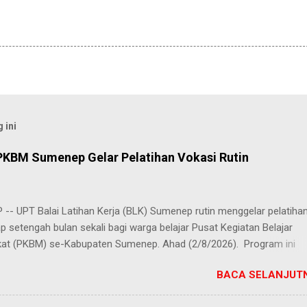
 ini
PKBM Sumenep Gelar Pelatihan Vokasi Rutin
-- UPT Balai Latihan Kerja (BLK) Sumenep rutin menggelar pelatiha
ap setengah bulan sekali bagi warga belajar Pusat Kegiatan Belajar
at (PKBM) se-Kabupaten Sumenep. Ahad (2/8/2026). Program ini
n berbagai pilihan keterampilan, mulai dari pembuatan roti dan kue
BACA SELANJUTN
juruan lainnya yang bebas dipilih peserta sesuai bakat dan minat ma
Kehadiran program ini disambut hangat para peserta. Salah satunya