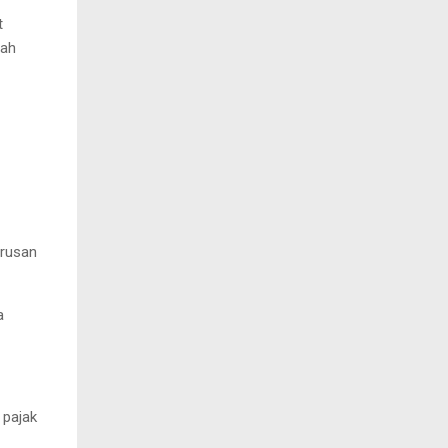
t
tah
urusan
a
 pajak