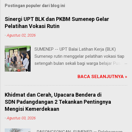
Postingan populer dari blog ini
Sinergi UPT BLK dan PKBM Sumenep Gelar
Pelatihan Vokasi Rutin
-
Agustus 02, 2026
SUMENEP -- UPT Balai Latihan Kerja (BLK)
Sumenep rutin menggelar pelatihan vokasi tiap
setengah bulan sekali bagi warga belajar Pusat
Kegiatan Belajar Masyarakat (PKBM) se-
BACA SELANJUTNYA »
Kabupaten Sumenep. Ahad (2/8/2026).
Program ini menawarkan berbagai pilihan
keterampilan, mulai dari pembuatan roti dan kue
Khidmat dan Cerah, Upacara Bendera di
hingga kejuruan lainnya yang bebas dipilih
SDN Padangdangan 2 Tekankan Pentingnya
peserta sesuai bakat dan minat masing-
Mengisi Kemerdekaan
masing. Kehadiran program ini disambut hangat
-
Agustus 03, 2026
para peserta. Salah satunya Juhairiyah, peserta
dari PKBM Al Khairot, Desa Bragung,
PASONGSONGAN, SUMENEP — Pelaksanaan