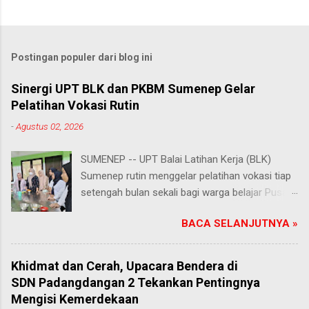
Postingan populer dari blog ini
Sinergi UPT BLK dan PKBM Sumenep Gelar
Pelatihan Vokasi Rutin
-
Agustus 02, 2026
SUMENEP -- UPT Balai Latihan Kerja (BLK)
Sumenep rutin menggelar pelatihan vokasi tiap
setengah bulan sekali bagi warga belajar Pusat
Kegiatan Belajar Masyarakat (PKBM) se-
BACA SELANJUTNYA »
Kabupaten Sumenep. Ahad (2/8/2026).
Program ini menawarkan berbagai pilihan
keterampilan, mulai dari pembuatan roti dan kue
Khidmat dan Cerah, Upacara Bendera di
hingga kejuruan lainnya yang bebas dipilih
SDN Padangdangan 2 Tekankan Pentingnya
peserta sesuai bakat dan minat masing-
Mengisi Kemerdekaan
masing. Kehadiran program ini disambut hangat