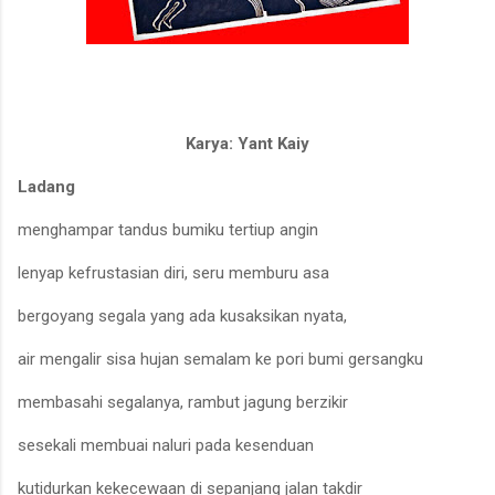
Karya: Yant Kaiy
Ladang
menghampar
tandus
bumiku tertiup
angin
lenyap kefrustasian diri,
s
eru
memburu asa
bergoyang segala yang ada kusak
s
ikan
n
yata,
air mengalir
sisa hujan semalam
ke pori bumi
gersangku
membasahi
segalanya
, rambut
jagung berzikir
sesekali membuai naluri pada kesenduan
kutidurkan kekecewaan di
s
epanjang jalan
takdir