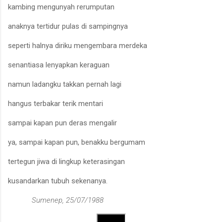
kambing mengunyah reru
m
putan
anaknya tertidur pulas
di sampingnya
seperti halnya diriku
mengembara merdeka
senantiasa lenyapkan keraguan
namun ladangku takkan pernah
lagi
hangus terbakar terik mentari
s
ampai kapan pun
deras mengalir
ya, sa
m
pai kapan pun, benakku bergumam
tertegu
n
jiwa di lingkup keterasingan
kusandarkan tubuh
sekenanya.
Sumenep, 25/07/
19
88