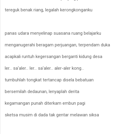
tereguk benak riang
,
l
egalah kerongkonganku
panas
udara menyelinap
suasana ruang belajarku
me
nganugerahi beragam perjuangan
, terpendam d
u
ka
acapkali
runtuh keger
s
angan
berganti kidung
desa
ler... sa'aler… ler...
s
a'aler…
aler-aler kong…
tumbuhlah tongkat tertancap
disela bebatuan
bersemilah dedaunan
,
l
enyaplah derita
kegamangan punah
di
terkam
embun pagi
sketsa musim di dada
t
ak gentar
m
elawan siksa