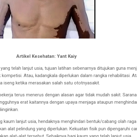
Artikel Kesehatan: Yant Kaiy
 yang
telah lanjut usia, tujuan latihan
sebenarnya ditujukan guna men
k
kompetisi. Atau, kadangkala
diperlukan dalam rangka
rehabilitasi. At
a iseng ketika
merasakan salah satu ototnyasakit.
bekerja terus
menerus dengan
alasan agar tidak mudah sakit
.
Sarana
ngguhnya erat kaitannya
dengan upaya menjaga
ataupun menghindar
iinginkan.
ng kaum
lanjut usia, hendaknya menghindari bentuk/cabang olah raga
an alat
pelindung yang diperlukan
.
Kekuatan fisik pun dipengaruhi
ca
n alat-alat tersebut.
Sebaiknya bagi kaum yang telah
lanjut usia,