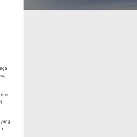
jaga
au,
 dan
i
 yang
ra