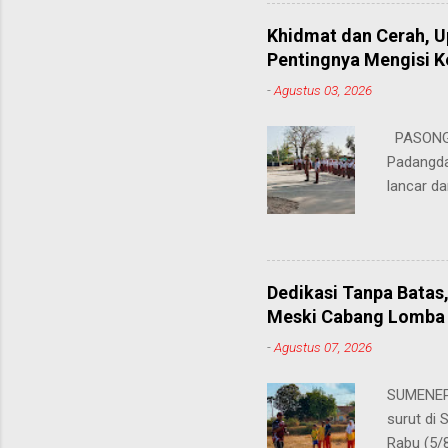
masing. 
Juhairiya
Khidmat dan Cerah, 
"Saya sa
Pentingnya Mengisi 
keteramp
-
Agustus 03, 2026
teman pe
Dukungan
PASONGS
Syamsul, 
Padangda
sangat me
lancar da
mendukun
Bertinda
penting 
ia menek
Dedikasi Tanpa Batas
para pahl
Meski Cabang Lomba 
dalam men
-
Agustus 07, 2026
sekolah, 
amanatny
SUMENEP 
Padangdan
surut di
mampu me
Rabu (5/