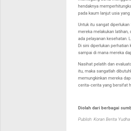
hendaknya
memperhitungka
pada
kaum lanjut usia yan
Untuk itu sangat
diperlukan 
mereka
melakukan latihan, 
ada
pelayanan kesehatan. L
Di sini diperlukan perhatian
sampai
di mana mereka dap
Nasihat pelatih dan evaluat
itu
, maka
sangat
lah
dibutuh
memungkinkan mereka dap
cerita-cerita yang bersifat
Diolah dari berbagai sum
Publish: Koran Berita Yudha