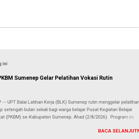
 ini
PKBM Sumenep Gelar Pelatihan Vokasi Rutin
-- UPT Balai Latihan Kerja (BLK) Sumenep rutin menggelar pelatiha
ap setengah bulan sekali bagi warga belajar Pusat Kegiatan Belajar
at (PKBM) se-Kabupaten Sumenep. Ahad (2/8/2026). Program ini
n berbagai pilihan keterampilan, mulai dari pembuatan roti dan kue
BACA SELANJUTN
juruan lainnya yang bebas dipilih peserta sesuai bakat dan minat ma