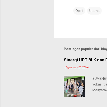
Opini
Utama
Postingan populer dari blog
Sinergi UPT BLK dan 
-
Agustus 02, 2026
SUMENEP 
vokasi ti
Masyarak
menawarka
hingga ke