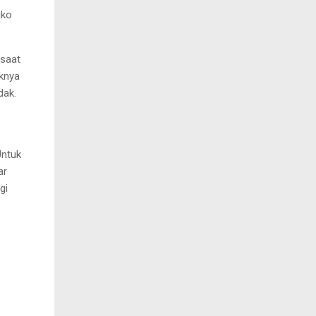
iko
 saat
knya
dak.
Untuk
ar
gi