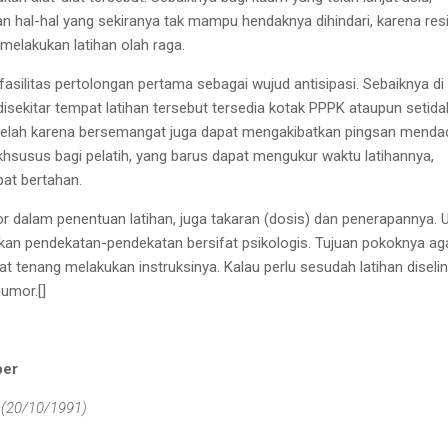
n hal-hal yang
sekiranya tak mampu he
n
daknya
dihindari, karena res
g melakukan
latihan olah raga.
fasilitas pertolongan
pertama
sebagai wujud antisipasi
. Sebaiknya di
disekitar tempat latihan tersebut tersedia kotak
PPPK ataupun setida
elah karena
bersemangat
juga
dapat
mengakibatkan pingsan menda
khsusus bagi pelatih, yang barus
dapat mengukur waktu latihannya
,
at bertahan.
or
dalam penentuan latihan, juga
takaran (dosis) dan penerapannya.
kan
pendekatan-pendekatan
bersifat
psikologis
. Tujuan pokoknya
ag
at
tenang melakukan instruksinya
. K
alau perlu sesudah latihan dise
li
n
humor.
[]
ber
 (20/10/1991)