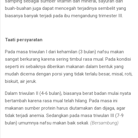
samping sebagai
sumber vitamin dan mineral,
sayuran dan
buah-buahan juga
dapat mencegah terjadinya
sembelit yang
biasanya banyak
terjadi pada ibu mengandung
trimester III.
Taati
p
ersyaratan
Pada masa triwulan I dari
kehamilan (3 bulan) nafsu makan
sangat
berkurang karena
sering timbul rasa mual. Pada
kondisi
seperti ini
sebaiknya
diberikan makanan dalam
bentuk yang
mudah dicerna
dengan porsi yang tidak terlalu
besar, misal, roti,
biskuit, air
jeruk
.
Dalam triwulan II (4-6 bulan), biasanya berat badan mulai nyata
bertambah karena
rasa mual telah hilang. Pada
masa ini
makanan sumber protein harus diutamakan dan dijaga, agar
tidak terjadi anemia.
Sedangkan pada masa triwulan III (7-9
bulan) umumnya
nafsu makan baik sekali.
(Bersambung)