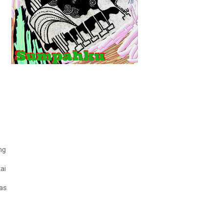
ng
ai
as