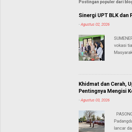
Postingan populer dari blog
Sinergi UPT BLK dan 
-
Agustus 02, 2026
SUMENEP 
vokasi ti
Masyarak
menawarka
hingga ke
masing. 
Juhairiya
Khidmat dan Cerah, 
"Saya sa
Pentingnya Mengisi 
keteramp
-
Agustus 03, 2026
teman pe
Dukungan
PASONGS
Syamsul, 
Padangda
sangat me
lancar da