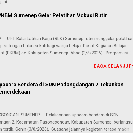
 ini
PKBM Sumenep Gelar Pelatihan Vokasi Rutin
-- UPT Balai Latihan Kerja (BLK) Sumenep rutin menggelar pelatiha
ap setengah bulan sekali bagi warga belajar Pusat Kegiatan Belajar
at (PKBM) se-Kabupaten Sumenep. Ahad (2/8/2026). Program ini
n berbagai pilihan keterampilan, mulai dari pembuatan roti dan kue
BACA SELANJUTN
juruan lainnya yang bebas dipilih peserta sesuai bakat dan minat ma
Kehadiran program ini disambut hangat para peserta. Salah satunya
h, peserta dari PKBM Al Khairot, Desa Bragung, Kecamatan Guluk-Gul
Upacara Bendera di SDN Padangdangan 2 Tekankan
ngat senang bisa mengikuti pelatihan ini. Selain menambah wawasan
Kemerdekaan
ilan baru, saya juga bisa berkenalan dan berkolaborasi dengan tema
rwakilan PKBM dari seluruh Kabupaten Sumenep," ungkap Juhairiyah.
 penuh juga datang dari Ketua Yayasan Al Khairot Cendekia Bragung
ONGAN, SUMENEP — Pelaksanaan upacara bendera di SDN
S.H., S.Pd., M.Pd., yang mengapresiasi keikutsertaan anak didiknya. "
ngan 2, Kecamatan Pasongsongan, Kabupaten Sumenep, berlangs
ndukung kegiatan ini, terlebih ada anak didik kami yan...
n tertib. Senin (3/8/2026). Suasana jalannya kegiatan terasa makin