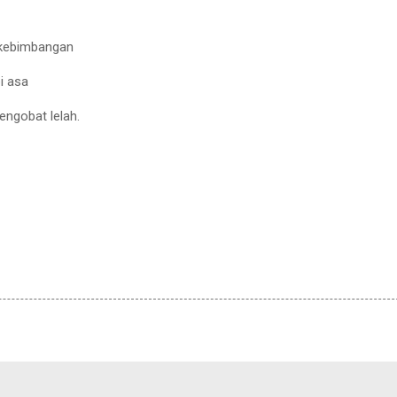
i kebimbangan
i asa
engobat lelah.