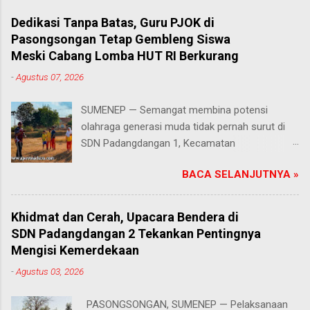
Dedikasi Tanpa Batas, Guru PJOK di
Pasongsongan Tetap Gembleng Siswa
Meski Cabang Lomba HUT RI Berkurang
-
Agustus 07, 2026
SUMENEP — Semangat membina potensi
olahraga generasi muda tidak pernah surut di
SDN Padangdangan 1, Kecamatan
Pasongsongan, Kabupaten Sumenep. Rabu
BACA SELANJUTNYA »
(5/8/2026) Meski beberapa cabang olahraga
tidak masuk dalam daftar kompetisi perayaan
Hari Ulang Tahun (HUT) Kemerdekaan Republik
Khidmat dan Cerah, Upacara Bendera di
Indonesia tahun ini, proses latihan bagi para
SDN Padangdangan 2 Tekankan Pentingnya
siswa tetap berjalan penuh antusias. Risqon
Mengisi Kemerdekaan
Muttaqin, S.Pd., guru Pendidikan Jasmani,
-
Agustus 03, 2026
Olahraga, dan Kesehatan (PJOK) di sekolah
tersebut, memilih untuk terus mendampingi dan
PASONGSONGAN, SUMENEP — Pelaksanaan
melatih anak-anak didiknya. Salah satu cabang