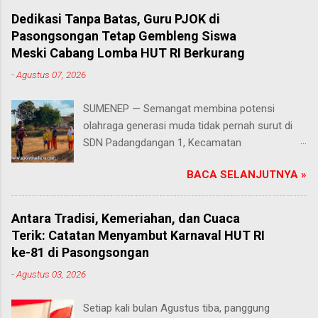
Dedikasi Tanpa Batas, Guru PJOK di
Pasongsongan Tetap Gembleng Siswa
Meski Cabang Lomba HUT RI Berkurang
-
Agustus 07, 2026
SUMENEP — Semangat membina potensi
olahraga generasi muda tidak pernah surut di
SDN Padangdangan 1, Kecamatan
Pasongsongan, Kabupaten Sumenep. Rabu
BACA SELANJUTNYA »
(5/8/2026) Meski beberapa cabang olahraga
tidak masuk dalam daftar kompetisi perayaan
Hari Ulang Tahun (HUT) Kemerdekaan Republik
Antara Tradisi, Kemeriahan, dan Cuaca
Indonesia tahun ini, proses latihan bagi para
Terik: Catatan Menyambut Karnaval HUT RI
siswa tetap berjalan penuh antusias. Risqon
ke-81 di Pasongsongan
Muttaqin, S.Pd., guru Pendidikan Jasmani,
-
Agustus 03, 2026
Olahraga, dan Kesehatan (PJOK) di sekolah
tersebut, memilih untuk terus mendampingi dan
Setiap kali bulan Agustus tiba, panggung
melatih anak-anak didiknya. Salah satu cabang