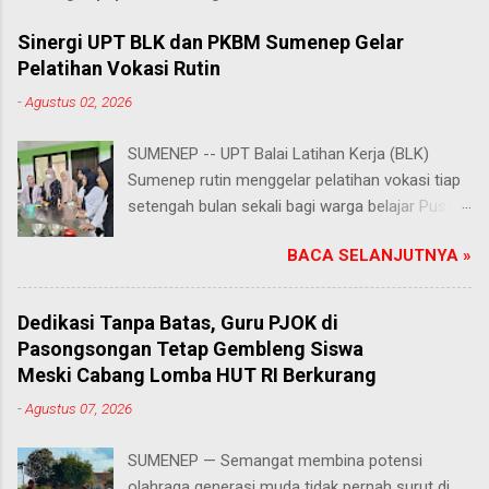
Sinergi UPT BLK dan PKBM Sumenep Gelar
Pelatihan Vokasi Rutin
-
Agustus 02, 2026
SUMENEP -- UPT Balai Latihan Kerja (BLK)
Sumenep rutin menggelar pelatihan vokasi tiap
setengah bulan sekali bagi warga belajar Pusat
Kegiatan Belajar Masyarakat (PKBM) se-
BACA SELANJUTNYA »
Kabupaten Sumenep. Ahad (2/8/2026).
Program ini menawarkan berbagai pilihan
keterampilan, mulai dari pembuatan roti dan kue
Dedikasi Tanpa Batas, Guru PJOK di
hingga kejuruan lainnya yang bebas dipilih
Pasongsongan Tetap Gembleng Siswa
peserta sesuai bakat dan minat masing-
Meski Cabang Lomba HUT RI Berkurang
masing. Kehadiran program ini disambut hangat
-
Agustus 07, 2026
para peserta. Salah satunya Juhairiyah, peserta
dari PKBM Al Khairot, Desa Bragung,
SUMENEP — Semangat membina potensi
Kecamatan Guluk-Guluk. "Saya sangat senang
olahraga generasi muda tidak pernah surut di