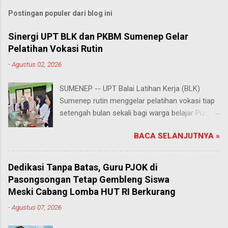
Postingan populer dari blog ini
Sinergi UPT BLK dan PKBM Sumenep Gelar
Pelatihan Vokasi Rutin
-
Agustus 02, 2026
SUMENEP -- UPT Balai Latihan Kerja (BLK)
Sumenep rutin menggelar pelatihan vokasi tiap
setengah bulan sekali bagi warga belajar Pusat
Kegiatan Belajar Masyarakat (PKBM) se-
BACA SELANJUTNYA »
Kabupaten Sumenep. Ahad (2/8/2026).
Program ini menawarkan berbagai pilihan
keterampilan, mulai dari pembuatan roti dan kue
Dedikasi Tanpa Batas, Guru PJOK di
hingga kejuruan lainnya yang bebas dipilih
Pasongsongan Tetap Gembleng Siswa
peserta sesuai bakat dan minat masing-
Meski Cabang Lomba HUT RI Berkurang
masing. Kehadiran program ini disambut hangat
-
Agustus 07, 2026
para peserta. Salah satunya Juhairiyah, peserta
dari PKBM Al Khairot, Desa Bragung,