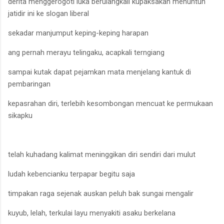
derita menggerogoti luka berulangkali kupaksakan menuntun
jatidir ini ke slogan liberal
sekadar manjumput keping-keping harapan
ang pernah merayu telingaku, acapkali terngiang
sampai kutak dapat pejamkan mata menjelang kantuk di
pembaringan
kepasrahan diri, terlebih kesombongan mencuat ke permukaan
sikapku
telah kuhadang kalimat meninggikan diri sendiri dari mulut
ludah kebencianku terpapar begitu saja
timpakan raga sejenak auskan peluh bak sungai mengalir
kuyub, lelah, terkulai layu menyakiti asaku berkelana