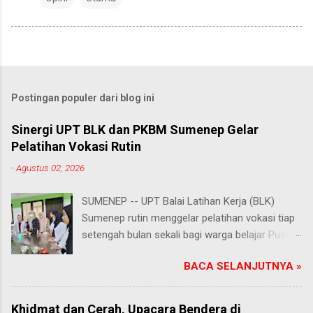
Postingan populer dari blog ini
Sinergi UPT BLK dan PKBM Sumenep Gelar
Pelatihan Vokasi Rutin
-
Agustus 02, 2026
SUMENEP -- UPT Balai Latihan Kerja (BLK)
Sumenep rutin menggelar pelatihan vokasi tiap
setengah bulan sekali bagi warga belajar Pusat
Kegiatan Belajar Masyarakat (PKBM) se-
BACA SELANJUTNYA »
Kabupaten Sumenep. Ahad (2/8/2026).
Program ini menawarkan berbagai pilihan
keterampilan, mulai dari pembuatan roti dan kue
Khidmat dan Cerah, Upacara Bendera di