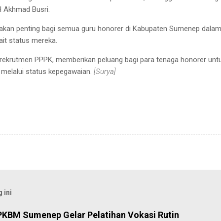
 H Akhmad Busri.
ijakan penting bagi semua guru honorer di Kabupaten Sumenep dala
ait status mereka.
 rekrutmen PPPK, memberikan peluang bagi para tenaga honorer unt
melalui status kepegawaian.
[Surya]
 ini
PKBM Sumenep Gelar Pelatihan Vokasi Rutin