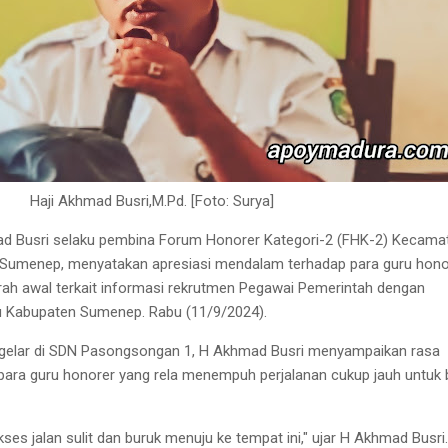
Haji Akhmad Busri,M.Pd. [Foto: Surya]
d Busri selaku pembina Forum Honorer Kategori-2 (FHK-2) Kecama
Sumenep, menyatakan apresiasi mendalam terhadap para guru hono
ah awal terkait informasi rekrutmen Pegawai Pemerintah dengan
ru Kabupaten Sumenep. Rabu (11/9/2024).
gelar di SDN Pasongsongan 1, H Akhmad Busri menyampaikan rasa
ara guru honorer yang rela menempuh perjalanan cukup jauh untuk 
kses jalan sulit dan buruk menuju ke tempat ini," ujar H Akhmad Busri