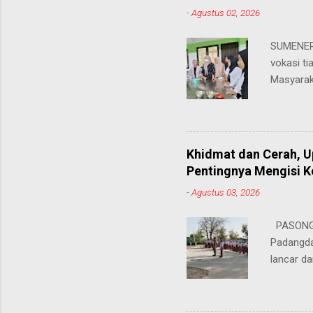
-
Agustus 02, 2026
SUMENEP 
vokasi ti
Masyarak
menawarka
hingga ke
masing. 
Juhairiya
Khidmat dan Cerah, 
"Saya sa
Pentingnya Mengisi 
keteramp
-
Agustus 03, 2026
teman pe
Dukungan
PASONGS
Syamsul, 
Padangda
sangat me
lancar da
mendukun
Bertinda
penting 