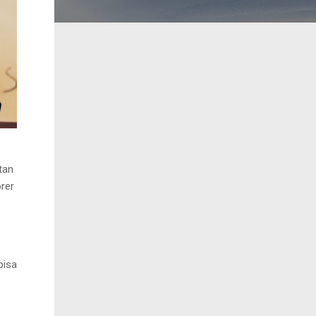
tan
rer
bisa
.