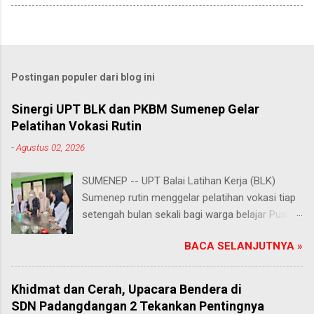
Postingan populer dari blog ini
Sinergi UPT BLK dan PKBM Sumenep Gelar
Pelatihan Vokasi Rutin
-
Agustus 02, 2026
SUMENEP -- UPT Balai Latihan Kerja (BLK)
Sumenep rutin menggelar pelatihan vokasi tiap
setengah bulan sekali bagi warga belajar Pusat
Kegiatan Belajar Masyarakat (PKBM) se-
BACA SELANJUTNYA »
Kabupaten Sumenep. Ahad (2/8/2026).
Program ini menawarkan berbagai pilihan
keterampilan, mulai dari pembuatan roti dan kue
Khidmat dan Cerah, Upacara Bendera di
hingga kejuruan lainnya yang bebas dipilih
SDN Padangdangan 2 Tekankan Pentingnya