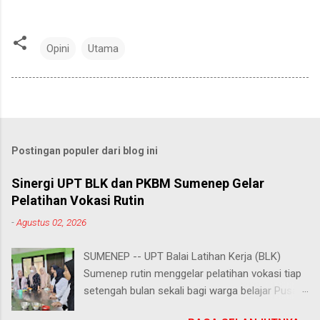
Opini
Utama
Postingan populer dari blog ini
Sinergi UPT BLK dan PKBM Sumenep Gelar
Pelatihan Vokasi Rutin
-
Agustus 02, 2026
SUMENEP -- UPT Balai Latihan Kerja (BLK)
Sumenep rutin menggelar pelatihan vokasi tiap
setengah bulan sekali bagi warga belajar Pusat
Kegiatan Belajar Masyarakat (PKBM) se-