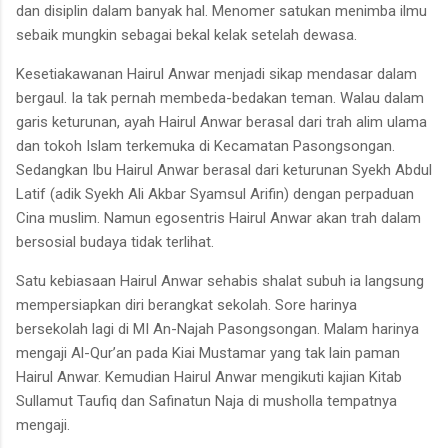
dan disiplin dalam banyak hal. Menomer satukan menimba ilmu
sebaik mungkin sebagai bekal kelak setelah dewasa.
Kesetiakawanan Hairul Anwar menjadi sikap mendasar dalam
bergaul. Ia tak pernah membeda-bedakan teman. Walau dalam
garis keturunan, ayah Hairul Anwar berasal dari trah alim ulama
dan tokoh Islam terkemuka di Kecamatan Pasongsongan.
Sedangkan Ibu Hairul Anwar berasal dari keturunan Syekh Abdul
Latif (adik Syekh Ali Akbar Syamsul Arifin) dengan perpaduan
Cina muslim. Namun egosentris Hairul Anwar akan trah dalam
bersosial budaya tidak terlihat.
Satu kebiasaan Hairul Anwar sehabis shalat subuh ia langsung
mempersiapkan diri berangkat sekolah. Sore harinya
bersekolah lagi di MI An-Najah Pasongsongan. Malam harinya
mengaji Al-Qur’an pada Kiai Mustamar yang tak lain paman
Hairul Anwar. Kemudian Hairul Anwar mengikuti kajian Kitab
Sullamut Taufiq dan Safinatun Naja di musholla tempatnya
mengaji.