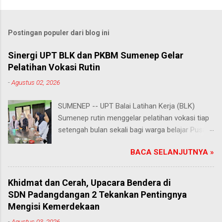
Postingan populer dari blog ini
Sinergi UPT BLK dan PKBM Sumenep Gelar
Pelatihan Vokasi Rutin
-
Agustus 02, 2026
SUMENEP -- UPT Balai Latihan Kerja (BLK)
Sumenep rutin menggelar pelatihan vokasi tiap
setengah bulan sekali bagi warga belajar Pusat
Kegiatan Belajar Masyarakat (PKBM) se-
BACA SELANJUTNYA »
Kabupaten Sumenep. Ahad (2/8/2026).
Program ini menawarkan berbagai pilihan
keterampilan, mulai dari pembuatan roti dan kue
Khidmat dan Cerah, Upacara Bendera di
hingga kejuruan lainnya yang bebas dipilih
SDN Padangdangan 2 Tekankan Pentingnya
peserta sesuai bakat dan minat masing-
Mengisi Kemerdekaan
masing. Kehadiran program ini disambut hangat
-
Agustus 03, 2026