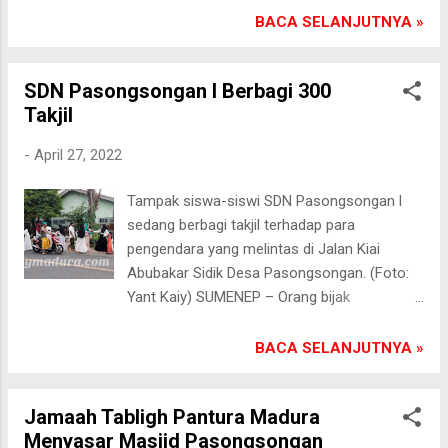
Pusat Yogyakarta. Ketika media ini
tersebut. Rabu sore (27/4/2022). “Kami rutin
BACA SELANJUTNYA »
menghubungi salah seorang Pembina Pepsi
tiap Ramadhan mengadakan buka puasa
Gajah, MS Arifin, dirinya membenarkan
bersama dengan murid. Ini penting kami
tentang Bukber tersebut. “Saya turut senang.
SDN Pasongsongan l Berbagi 300
laksanakan untuk menanamkan di jiwa anak
Kebetulan saya bersama keluarga lagi ada di
Takjil
didik supaya senantiasa mengagungkan
Pasongsongan. Nanti bisa bersua teman-
Bulan Suci Ramadhan,” ujar Madun,S.Pd
teman seperjuangan dulu,” ucap MS Arifin
-
April 27, 2022
sebagai Kepala Sekolah SDN Padangdangan
sambil ter...
ll. Acara buka puasa diawali dengan
Tampak siswa-siswi SDN Pasongsongan l
pembacaan surah Yasin bersama dan doa.
sedang berbagi takjil terhadap para
Terlihat di raut wajah mereka sangat senang
pengendara yang melintas di Jalan Kiai
menunggu detik-detik tanda berbuka puasa.
Abubakar Sidik Desa Pasongsongan. (Foto:
(Kay)
Yant Kaiy) SUMENEP – Orang bijak
mengatakan: “Tangan di atas lebih baik
daripada tangan di bawah.” Maksudnya, lebih
BACA SELANJUTNYA »
baik menjadi orang pemurah dan senang
berbagi apa saja ketimbang menjadi
Jamaah Tabligh Pantura Madura
pengemis. Rabu sore (27/4/2022), siswa-
Menyasar Masjid Pasongsongan
siswi SDN Pasongsongan l Kecamatan