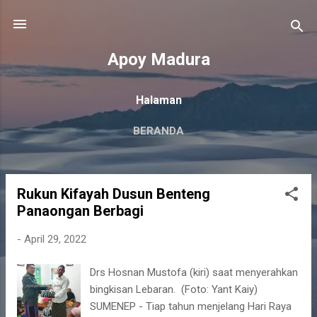
Langsung ke konten utama
Apoy Madura
Halaman
BERANDA
Rukun Kifayah Dusun Benteng
P
Panaongan Berbagi
o
s
-
April 29, 2022
t
i
Drs Hosnan Mustofa (kiri) saat menyerahkan
n
bingkisan Lebaran. (Foto: Yant Kaiy)
g
SUMENEP - Tiap tahun menjelang Hari Raya