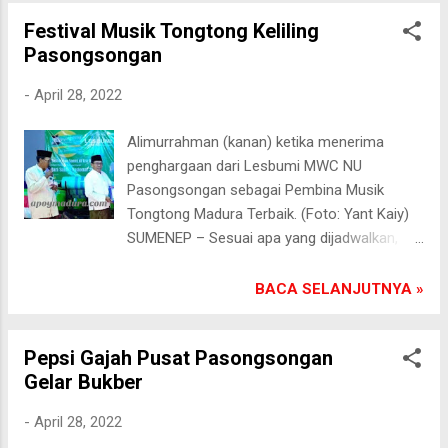
Pasongsongan-Sumenep. Saat ini Pepsi
kedepan paket bantuan akan lebih
Festival Musik Tongtong Keliling
Gajah memiliki cabang di Ambunten-
ditingkatkan," tambah Agus Sugianto,
Pasongsongan
Sumenep dan Kabupaten Pamekasan. "Kita
Sekretaris Ruk...
patut bersyukur terhadap Tuhan Yang Maha
-
April 28, 2022
Pengasih karena sudah banyak prestasi yang
ditorehkan Pepsi Gajah diberbagai ajang
Alimurrahman (kanan) ketika menerima
kompetisi silat. Semoga kedepan kita akan
penghargaan dari Lesbumi MWC NU
banyak capaian kemajuan," harap MS Arifin.
Pasongsongan sebagai Pembina Musik
Sebagai Pembina Pepsi Gajah, MS Arifin akan
Tongtong Madura Terbaik. (Foto: Yant Kaiy)
senantiasa mensupport seluruh kegiatan
SUMENEP – Sesuai apa yang dijadwalkan,
perguruan ini. (Kay)
Sabtu malam (30/4/2022) akan digelar
Festival Musik Tongtong di Desa/Kecamatan
BACA SELANJUTNYA »
Pasongsongan Kabupaten Sumenep.
Alimurrahman sebagai salah satu penggagas
Pepsi Gajah Pusat Pasongsongan
dari arak-arakan musik tongtong dalam
Gelar Bukber
siaran persnya menerangkan, bahwa yang
akan ikut festival menyambut Hari Raya Idul
-
April 28, 2022
Fitri 1443 ada 8 group. “Tidak menutup