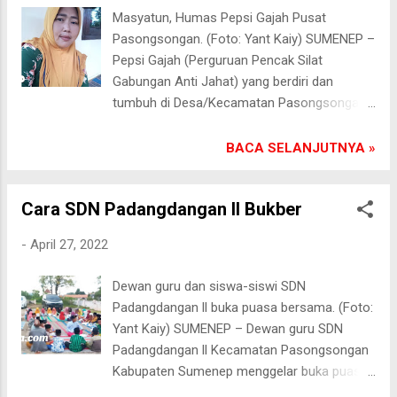
kemungkinan akan ada group musik
Masyatun, Humas Pepsi Gajah Pusat
tongtong lain yang mau ikut festival. Yang
Pasongsongan. (Foto: Yant Kaiy) SUMENEP –
pasti, kedelapan group musik tongtong
Pepsi Gajah (Perguruan Pencak Silat
tersebut merupakan group musik tradisional
Gabungan Anti Jahat) yang berdiri dan
terbaik di Madura,” ujar Alimurrahman.
tumbuh di Desa/Kecamatan Pasongsongan
Direncanakan pawai musik tongtong akan
Kabupaten Sumenep akan menggelar buka
digelar sehabis shalat tarawih. Pelabuhan
puasa bersama (Bukber) di Pendopo MS
BACA SELANJUTNYA »
Pasongsongan menjadi finish dari arak-
Arifin, pada Jumat sore (29/4/2022). “Bukber
arakan tersebut. (Kay)
Pepsi Gajah Pusat kali ini menghadirkan
Cara SDN Padangdangan II Bukber
Pepsi Gajah Cabang Ambunten-Sumenep
dan Cabang Pamekasan. Tujuannya
-
April 27, 2022
mempererat tali persaudaraan,” terang
Masyatun pada apoymadura.com via sosial
Dewan guru dan siswa-siswi SDN
media. Sebagai Humas Pepsi Gajah,
Padangdangan ll buka puasa bersama. (Foto:
perempuan bertubuh tegap ini menjelaskan,
Yant Kaiy) SUMENEP – Dewan guru SDN
kalau yang bakal hadir lebih dari 200 orang.
Padangdangan ll Kecamatan Pasongsongan
Pelaksanaan Bukber disponsori langsung
Kabupaten Sumenep menggelar buka puasa
Komunitas Therapy Banyu Urip International
bersama (Bukber) di halaman sekolah