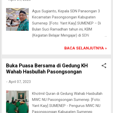
(12/4/2023). “Ramadhan tahun lalu, kami juga
mengemas acara pembagian takjil gratis
Agus Sugianto, Kepala SDN Panaongan 3
seperti ini. Sangat meriah. Anak didik kami
Kecamatan Pasongsongan Kabupaten
sudah tidak asing lagi dan mereka merasa
Sumenep. [Foto: Yant Kaiy] SUMENEP – Di
senang,” terang Ainur Ridwan, Kepala SDN
Bulan Suci Ramadhan tahun ini, KBM
Pasongsongan 1. Pembagian takjil dan
(Kegiatan Belajar Mengajar) di SDN
penampilan musik Islami oleh murid-murid
Panaongan 3 Kecamatan Pasongsongan
SDN Pasongsongan 1 di Jalan Raya Kiai
Kabupaten Sumenep berjalan normal. Itu
BACA SELANJUTNYA »
Abubakar Sidik Pasongsongan. [Foto: Yant
terlihat ketika para guru masuk ke kelas
Kaiy] Menurutnya, pembagian takjil gratis ini
masing-masing setelah bel masuk berbunyi.
bertujuan lebih kepada mengajarkan para
Buka Puasa Bersama di Gedung KH
Senin (10/4/2023). “KBM di sekolah kami
murid untuk suka berbagi kepada sesama.
Wahab Hasbullah Pasongsongan
tentu mengacu pada Surat Edaran (SE)
“Memupuk rasa peduli itu penting...
Kepala Dinas Pendidikan Kabupaten
-
April 07, 2023
Sumenep. Sebenarnya hal ini bagi kami
menjadi sebuah dilema, karena ada sebagian
Khotmil Quran di Gedung Wahab Hasbullah
peserta didik kami berjalan kaki pulang-pergi
MWC NU Pasongsongan Sumenep. [Foto:
sekolah dengan jarak tempuh 2,5 kilometer,”
Yant Kaiy] SUMENEP - Pengurus MWC NU
terang Agus Sugianto, Kepala SDN
Pasongsongan Kabupaten Sumenep