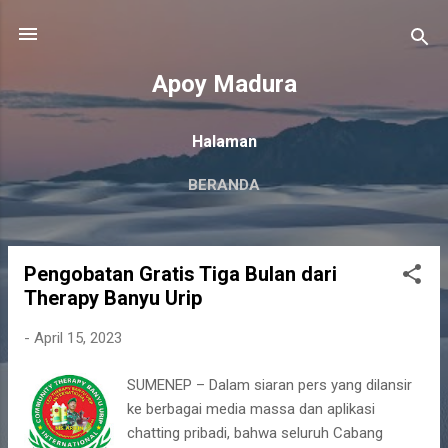
Langsung ke konten utama
Apoy Madura
Halaman
BERANDA
Pengobatan Gratis Tiga Bulan dari
P
Therapy Banyu Urip
o
s
-
April 15, 2023
t
i
SUMENEP – Dalam siaran pers yang dilansir
n
ke berbagai media massa dan aplikasi
g
chatting pribadi, bahwa seluruh Cabang