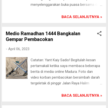
Panaongan 3 di kantornya. Ia kemudian
menyelenggarakan buka puasa bersama di
mengambil satu kebijakan, agar para peserta
Gedung KH Wahab Hasbullah. Gedung baru
didik yang tidak dijemput oleh walinya untuk
milik MWC NU ini berlokasi di Jalan Kiai
BACA SELANJUTNYA »
diantar pulang. “Kami instruksikan kepada
Abubakar Sidik Desa Panaongan Kecamatan
para guru kelas untuk mengantarkan pulang
Pasongsongan. Jumat sore (7/4/2023).
para murid yang tempat tinggalnya lebih dari
Medio Ramadhan 1444 Bangkalan
Rangkaian acara buka puasa bersama
1 kilometer. Kita tahu cuaca Ramadhan tahun
Gempar Pembacokan
tersebut dimulai dengan Khotmil Quran, tahlil
ini cukup panas,” ucapnya. A...
dan kultum (kuliah tujuh menit). Sedangkan
-
April 06, 2023
yang memberikan siraman rohani adalah KH
Abdul Gaffar. "Buka puasa kali ini momennya
Catatan: Yant Kaiy Sadis! Begitulah kesan
pas malam 17 Ramadhan. Kegiatan ini
pertamakali ketika saya membaca beberapa
sebagai wujud silaturrahim antar kaum
berita di media online Madura. Foto dan
nahdliyin," ucap KH Abdul Gaffar disela-sela
video korban pembacokan bersimbah darah
ceramahnya. Acara buka puasa bersama
tergeletak di pinggir Jalan Raya Halim
dihadiri seluruh pengurus lembaga dan
Perdanakusuma Bangkalan. Rabu siang
Banom (Badan Otonom) MWC NU
(5/4/2023). Tragedi pembacokan itu
BACA SELANJUTNYA »
Pasongsongan. Hadir pula beberapa
dilatarbelakangi konflik antar pendukung
Pengurus Cabang NU Sumenep. [kay]
Calon Kepala Desa (Cakades). Rupanya