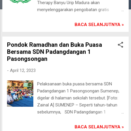
a
Therapy Banyu Urip Madura akan
menyelenggarakan pengobatan gratis
n
selama tiga bulan penuh. Sabtu (14/4/2023).
Pengobatan gratis ini sebagai wujud nyata
BACA SELANJUTNYA »
kepedulian MS Arifin terhadap kesehatan
masyarakat di Pulau Garam Madura. Dirinya
Pondok Ramadhan dan Buka Puasa
sebagai CEO Therapy Banyu Urip
Bersama SDN Padangdangan 1
International memang bukan kali pertama
Pasongsongan
menghelat bakti sosial, bahkan ia acapkali
berbagi berkah terhadap sesama yang tidak
-
April 12, 2023
mampu. “Saya pribadi berharap, masyarakat
Madura bisa memanfaatkan peluang ini.
Pelaksanaan buka puasa bersama SDN
Perlu diingat tanggal pelaksanaannya. Yaitu
Padangdangan 1 Pasongsongan Sumenep,
mulai 11 Mei sampai 11 Juli 2023.
digelar di halaman sekolah tersebut. [Foto:
Pengobatan cuma-cuma ini khusus pasien
Zainal A] SUMENEP – Seperti tahun-tahun
penderita luka busuk, berbau dan bernanah
sebelumnya, SDN Padangdangan 1
akibat diabetes mellitus,” terang MS Arifin
Pasongsongan Sumenep selama tiga hari
kepada apoymadura.com via sambungan
menggelar Pondok Ramadhan. Puncaknya,
BACA SELANJUTNYA »
telepon. Berikut beberapa nomor telepon