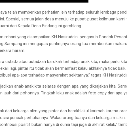
a, saya telah memberikan perhatian leih terhadap seluruh lembaga pend
 ini. Spesial, semua jalan desa menuju ke pusat-pusat keilmuan kami 
ami dari Kepala Desa Bindang ini gamblang.
an rohani yang disampaikan KH Nasiruddin, pengasuh Pondok Pesan
ng Sampang ini mengupas pentingnya orang tua memberikan makan
perkara haram.
ara ustadz atau ustadzah barokah terhadap anak kita, maka perlu kit
ali lagi, pintar itu tidak akan bermanfaat kalau akhlaknya tidak baik.
ribusi apa-apa terhadap masyarakat sekitarnya,” tegas KH Nasiruddi
jadikan anak-anak kita selaras dengan apa yang dikerjakan kita. Sam
n jauh dari pohonnya. Tingkah laku anak adalah foto copy dari apa y
k dari keluarga alim yang pintar dan berakhlakul karimah karena ora
osisi puncak perhatiannya. Walau orang tuanya dari keluarga miskin,
tribusi positif bukan hanya di dunia tapi juga di akhirat kelak,” tam