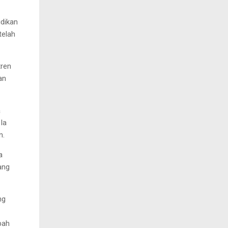
idikan
telah
tren
an
a
 Ia
n.
a
ang
ng
bah