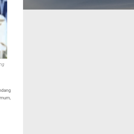
ng
indang
 Umum,