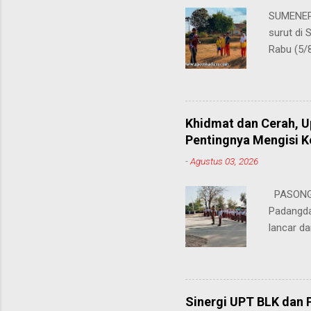
SUMENEP 
surut di
Rabu (5/
kompetis
ini, pros
S.Pd., gu
tersebut
Khidmat dan Cerah, 
satu cab
Pentingnya Mengisi 
atletik t
-
Agustus 03, 2026
sebelumn
disinyal
PASONGS
perayaan
Padangda
dihadapi 
lancar da
mendukun
Bertinda
penting 
ia menek
Sinergi UPT BLK dan 