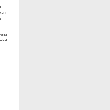
i
akul
n
 yang
ebut.