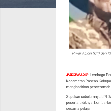
Niwar Abidin (kiri) da
apoymadura.com –
Lembaga Pend
Kecamatan Pasean Kabupa
menghadirkan penceramah K
Sepekan sebelumnya LPI Da
peserta didiknya. Lomba-lom
sesama pelajar.