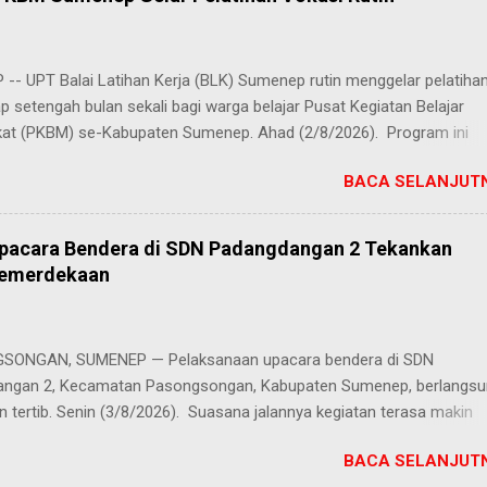
-- UPT Balai Latihan Kerja (BLK) Sumenep rutin menggelar pelatiha
ap setengah bulan sekali bagi warga belajar Pusat Kegiatan Belajar
at (PKBM) se-Kabupaten Sumenep. Ahad (2/8/2026). Program ini
n berbagai pilihan keterampilan, mulai dari pembuatan roti dan kue
BACA SELANJUTN
juruan lainnya yang bebas dipilih peserta sesuai bakat dan minat ma
Kehadiran program ini disambut hangat para peserta. Salah satunya
h, peserta dari PKBM Al Khairot, Desa Bragung, Kecamatan Guluk-Gul
Upacara Bendera di SDN Padangdangan 2 Tekankan
ngat senang bisa mengikuti pelatihan ini. Selain menambah wawasan
Kemerdekaan
ilan baru, saya juga bisa berkenalan dan berkolaborasi dengan tema
rwakilan PKBM dari seluruh Kabupaten Sumenep," ungkap Juhairiyah.
 penuh juga datang dari Ketua Yayasan Al Khairot Cendekia Bragung
ONGAN, SUMENEP — Pelaksanaan upacara bendera di SDN
S.H., S.Pd., M.Pd., yang mengapresiasi keikutsertaan anak didiknya. "
ngan 2, Kecamatan Pasongsongan, Kabupaten Sumenep, berlangs
ndukung kegiatan ini, terlebih ada anak didik kami yan...
n tertib. Senin (3/8/2026). Suasana jalannya kegiatan terasa makin
g berkat cuaca cerah yang menyelimuti kawasan sekolah sejak pagi 
BACA SELANJUTN
k sebagai pembina upacara, Zainal Arifin, S.Pd., menyampaikan aman