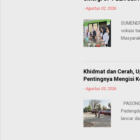
-
Agustus 02, 2026
SUMENEP 
vokasi ti
Masyarak
menawarka
hingga ke
masing. 
Juhairiya
Khidmat dan Cerah, 
"Saya sa
Pentingnya Mengisi 
keteramp
-
Agustus 03, 2026
teman pe
Dukungan
PASONGS
Syamsul, 
Padangda
sangat me
lancar da
mendukun
Bertinda