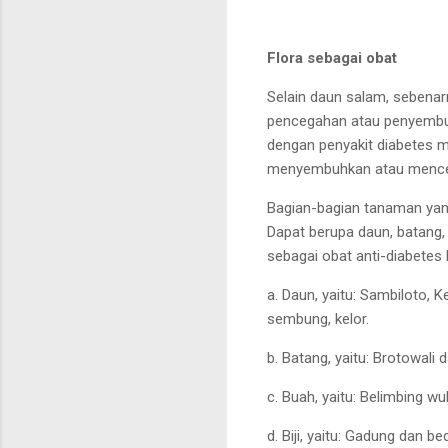
Flora sebagai obat
Selain daun salam, sebenar
pencegahan atau penyembuh
dengan penyakit
diabetes m
menyembuhkan atau menceg
Bagian-bagian tanaman
yan
Dapat berupa daun, batang, b
sebagai obat anti-diabetes
a. Daun, yaitu: Sambiloto, K
s
embung
, kelor.
b. Batang, yaitu: Brotowali 
c. Buah, yaitu: Belimbing wu
d. Biji, yaitu: Gadung
dan bed