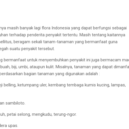
nya masih banyak lagi
flora Indonesia yang dapat
berfungsi sebagai
an terhadap penderita penyakit
tertentu. Masih tentang kaitannya
ellitus, beragam
sekali tanam-tanaman yang
bermanfaat guna
ah suatu penyakit tersebut.
g bermanfaat untuk menyembuhkan penyakit ini
juga bermacam ma
uah, biji, umbi,
ataupun kulit. Misalnya, tanaman yang dapat dimanf
 berdasarkan bagian tanaman yang digunakan adalah :
eji belling, ketumpang
uler, kembang tembaga
k
umis kucing,
l
ampas,
dan
s
ambiloto.
luh,
p
etai selong,
m
engku
d
u,
t
erung-ngor.
era upas.