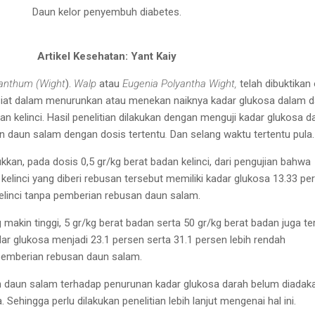
Daun kelor penyembuh diabetes.
Artikel Kesehatan: Yant Kaiy
anthum (Wight
).
Walp
atau
Eugenia
P
olyantha Wight,
telah dibuktikan
iat dalam
menurunkan
atau menekan naiknya kadar glukosa dalam d
tian
kelinci. Hasil penelitian dilakukan dengan menguji kadar
glukosa d
san daun salam dengan dosis tertentu
.
D
an selang waktu tertentu
pula.
kkan, pada dosis 0,5
gr/kg berat badan kelinci,
dari pengujian bahwa
kelinci
yang diberi rebusan tersebut
memiliki kadar glukosa
13.33 pe
elinci tanpa
pemberian rebusan daun salam.
 makin tinggi, 5 gr/kg
berat badan serta 50 gr/kg
berat badan juga ter
ar glukosa menjadi 23.1
persen serta 31.1 persen lebih rendah
 pemberian rebusan daun salam.
 daun salam terhadap
penurunan kadar glukosa
darah belum diadak
.
Sehingga perlu dilakukan
penelitian lebih lanjut mengenai hal ini
.