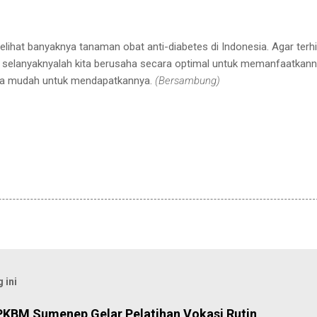
melihat banyaknya tanaman obat anti-diabetes di
Indonesia
. Agar terh
selanyaknyalah
kita berusaha secara optimal untuk memanfaatkann
ta mudah untuk
mendapatkannya.
(Bersambung)
 ini
PKBM Sumenep Gelar Pelatihan Vokasi Rutin