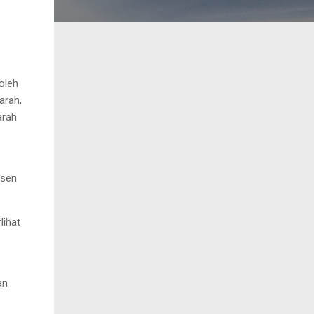
oleh
arah,
arah
rsen
lihat
an