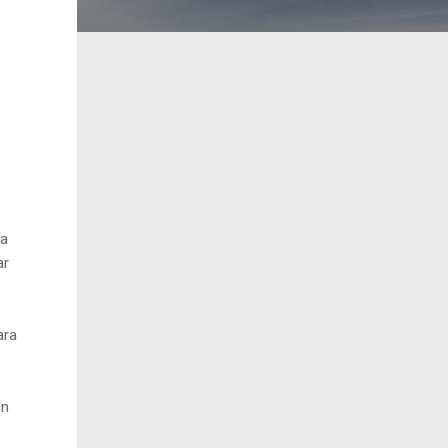
ta
ar
ara
an