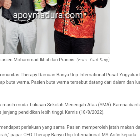
 pasien Mohammad Ikbal dari Prancis.
(Foto: Yant Kaiy)
omunitas Therapy Ramuan Banyu Urip International Pusat Yogyakar
idap buta warna. Pasien buta warna tersebut datang dari dalam dan lu
a masih muda. Lulusan Sekolah Menengah Atas (SMA). Karena diant
jenjang pendidikan lebih tinggi. Kamis (18/8/2022).
 mendapat perlakuan yang sama. Pasien memperoleh jatah makan d
rah," papar CEO Therapy Banyu Urip International, MS Arifin kepada