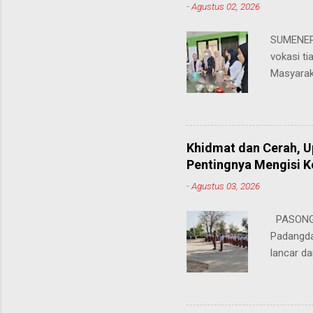
-
Agustus 02, 2026
SUMENEP 
vokasi ti
Masyarak
menawarka
hingga ke
masing. 
Juhairiya
Khidmat dan Cerah, 
"Saya sa
Pentingnya Mengisi 
keteramp
-
Agustus 03, 2026
teman pe
Dukungan
PASONGS
Syamsul, 
Padangda
sangat me
lancar da
mendukun
Bertinda
penting 