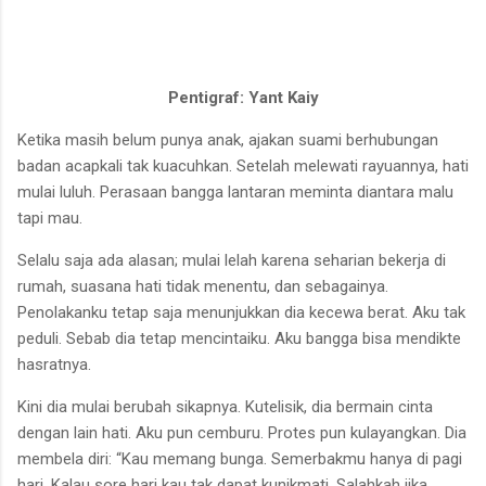
Pentigraf: Yant Kaiy
Ketika masih belum punya anak, ajakan suami berhubungan
badan acapkali tak kuacuhkan. Setelah melewati rayuannya, hati
mulai luluh. Perasaan bangga lantaran meminta diantara malu
tapi mau.
Selalu saja ada alasan; mulai lelah karena seharian bekerja di
rumah, suasana hati tidak menentu, dan sebagainya.
Penolakanku tetap saja menunjukkan dia kecewa berat. Aku tak
peduli. Sebab dia tetap mencintaiku. Aku bangga bisa mendikte
hasratnya.
Kini dia mulai berubah sikapnya. Kutelisik, dia bermain cinta
dengan lain hati. Aku pun cemburu. Protes pun kulayangkan. Dia
membela diri: “Kau memang bunga. Semerbakmu hanya di pagi
hari. Kalau sore hari kau tak dapat kunikmati. Salahkah jika