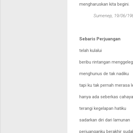
mengharuskan kita begini.
Sumenep, 19/06/
19
Sebaris Perjuangan
telah kulalui
beribu rintangan menggele
menghunus de tak nadiku
tapi ku tak pernah merasa l
hanya ada seberkas cahay
terangi kegelapan hatiku
sadarkan diri dari lamunan
perjuanganku berakhir suda