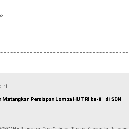
88
 ini
 Matangkan Persiapan Lomba HUT RI ke-81 di SDN
ONGAN – Paguyuban Guru Olahraga (Paruga) Kecamatan Pasongs