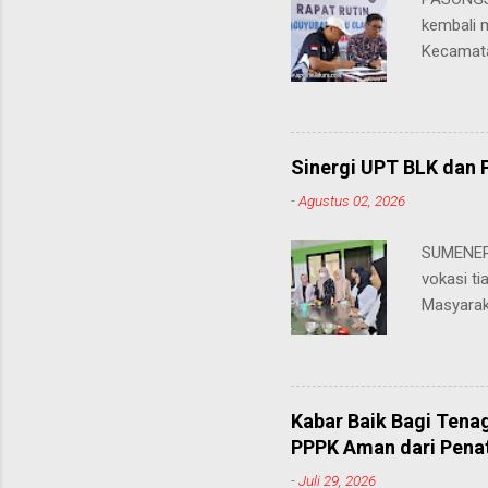
kembali 
Kecamata
ini jadi 
wilayah 
strategi
kepaniti
Sinergi UPT BLK dan 
Hari Ula
-
Agustus 02, 2026
Pasongso
sejak jau
SUMENEP 
olahraga 
vokasi ti
untuk me
Masyarak
melibatk
menawarka
kali ini k...
hingga ke
masing. 
Juhairiya
Kabar Baik Bagi Tena
"Saya sa
PPPK Aman dari Pena
keteramp
-
Juli 29, 2026