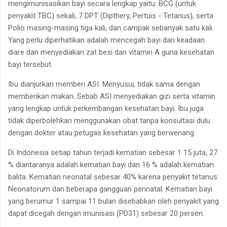
mengimunisasikan bayi secara lengkap yaitu
:
BCG (untuk
penyakit TBC) sekali, 7 DPT (Dipthery, Pertuis - Tetanus)
,
serta
Polio masing-masing tiga
kali, dan campak sebanyak satu
kali
.
Yang perlu diperhatikan
adalah mencegah bayi dari
keadaan
diare dan menyediakan
z
at besi dan vitamin A guna
kesehatan
bayi tersebut.
Ibu dianjurkan memberi ASI.
Menyusui, tidak sama dengan
memberikan makan
.
Sebab ASI
menyediakan gizi serta vitamin
yang lengkap untuk perkembangan kesehatan bayi. Ibu juga
tidak
diperbolehkan menggunakan
obat tanpa konsultasi dulu
dengan dokter atau petugas kesehatan yang berwenang
.
Di Indonesia setiap tahun terjadi kematian sebesar 1 15 juta, 27
% diantaranya adalah kematian
bayi dan 16 % adalah kematian
balita
.
Kematian neonatal sebesar
40% karena penyakit tetanus
Neonatorum dan beberapa gangguan perinatal. Kematian bayi
yang berumur 1 sampai 11 bulan
disebabkan oleh penyakit yang
dapat dicegah dengan imunisasi
(PD31) sebesar 20 persen.