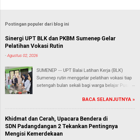
Postingan populer dari blog ini
Sinergi UPT BLK dan PKBM Sumenep Gelar
Pelatihan Vokasi Rutin
-
Agustus 02, 2026
SUMENEP -- UPT Balai Latihan Kerja (BLK)
Sumenep rutin menggelar pelatihan vokasi tiap
setengah bulan sekali bagi warga belajar Pusat
Kegiatan Belajar Masyarakat (PKBM) se-
BACA SELANJUTNYA »
Kabupaten Sumenep. Ahad (2/8/2026).
Program ini menawarkan berbagai pilihan
keterampilan, mulai dari pembuatan roti dan kue
Khidmat dan Cerah, Upacara Bendera di
hingga kejuruan lainnya yang bebas dipilih
SDN Padangdangan 2 Tekankan Pentingnya
peserta sesuai bakat dan minat masing-
Mengisi Kemerdekaan
masing. Kehadiran program ini disambut hangat