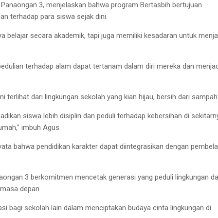
 Panaongan 3, menjelaskan bahwa program Bertasbih bertujuan
n terhadap para siswa sejak dini.
ya belajar secara akademik, tapi juga memiliki kesadaran untuk menj
kepedulian terhadap alam dapat tertanam dalam diri mereka dan menjad
.
i terlihat dari lingkungan sekolah yang kian hijau, bersih dari sampah
adikan siswa lebih disiplin dan peduli terhadap kebersihan di sekitarn
rumah," imbuh Agus.
nyata bahwa pendidikan karakter dapat diintegrasikan dengan pembela
aongan 3 berkomitmen mencetak generasi yang peduli lingkungan d
i masa depan.
irasi bagi sekolah lain dalam menciptakan budaya cinta lingkungan di