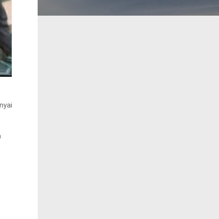
nyai
a