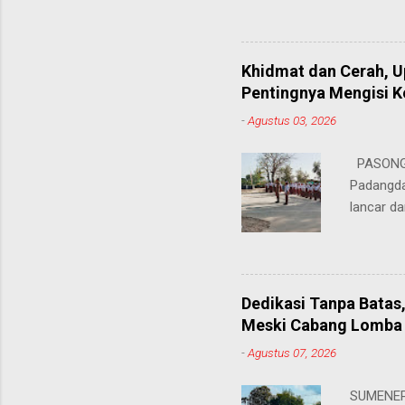
hingga ke
masing. 
Juhairiya
Khidmat dan Cerah, 
"Saya sa
Pentingnya Mengisi 
keteramp
-
Agustus 03, 2026
teman pe
Dukungan
PASONGS
Syamsul, 
Padangda
sangat me
lancar da
mendukun
Bertinda
penting 
ia menek
Dedikasi Tanpa Batas
para pahl
Meski Cabang Lomba 
dalam men
-
Agustus 07, 2026
sekolah, 
amanatny
SUMENEP 
Padangdan