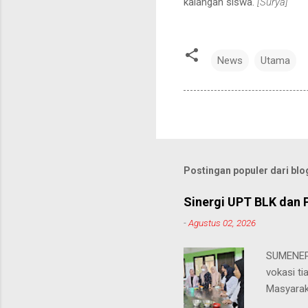
kalangan siswa.
[Surya]
News
Utama
Postingan populer dari blog
Sinergi UPT BLK dan 
-
Agustus 02, 2026
SUMENEP 
vokasi ti
Masyarak
menawarka