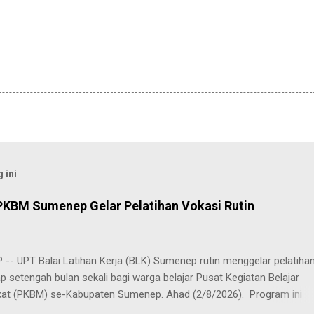
 ini
PKBM Sumenep Gelar Pelatihan Vokasi Rutin
-- UPT Balai Latihan Kerja (BLK) Sumenep rutin menggelar pelatiha
ap setengah bulan sekali bagi warga belajar Pusat Kegiatan Belajar
at (PKBM) se-Kabupaten Sumenep. Ahad (2/8/2026). Program ini
n berbagai pilihan keterampilan, mulai dari pembuatan roti dan kue