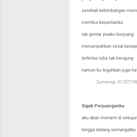
sesekali kebimbangan mun
membui kepastianku
tak gentar jiwaku berjuang
menumpahkan sesal kesep
terlintas loba tak berujung
namun ku teguhkan juga hati
Sumenep, 01/07/
19
Sajak Perjuanganku
aku
a
kan menanti di sekuju
hingga datang semangatku