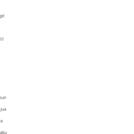
git
88
mbun
 jua
la
taku