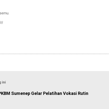
 semu.
88
 ini
PKBM Sumenep Gelar Pelatihan Vokasi Rutin