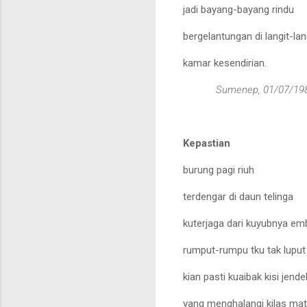
jadi bayan
g-bayang rindu
bergelantungan di langit-lan
kamar kesendirian
.
Sumenep, 01/07/
19
Kepastian
burung pagi riuh
terdengar di daun telinga
kuterjaga dari kuyubnya e
rumput
-
rumpu tku tak luput
kian pasti kuaibak kisi jende
yang menghalangi kilas ma