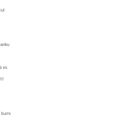
cul
ianku
 ini.
88
r bumi