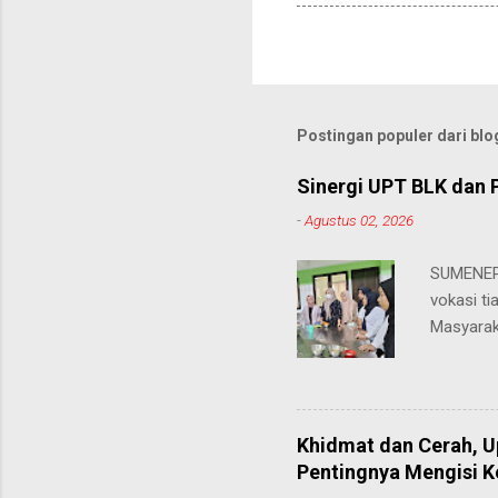
Postingan populer dari blog
Sinergi UPT BLK dan 
-
Agustus 02, 2026
SUMENEP 
vokasi ti
Masyarak
menawarka
hingga ke
masing. 
Juhairiya
Khidmat dan Cerah, 
"Saya sa
Pentingnya Mengisi 
keteramp