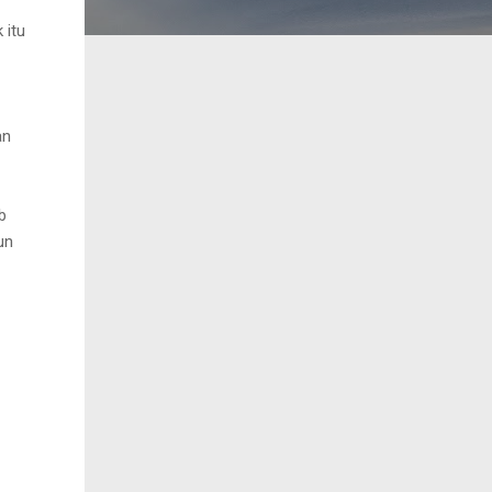
 itu
an
b
un