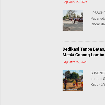
-
Agustus 03, 2026
teman pe
Dukungan
PASONGS
Syamsul, 
Padangda
sangat me
lancar da
mendukun
Bertinda
penting 
ia menek
Dedikasi Tanpa Batas
para pahl
Meski Cabang Lomba 
dalam men
-
Agustus 07, 2026
sekolah, 
amanatny
SUMENEP 
Padangdan
surut di
mampu me
Rabu (5/
belaja...
kompetis
ini, pros
S.Pd., gu