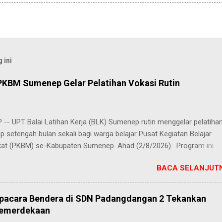
 ini
PKBM Sumenep Gelar Pelatihan Vokasi Rutin
-- UPT Balai Latihan Kerja (BLK) Sumenep rutin menggelar pelatiha
ap setengah bulan sekali bagi warga belajar Pusat Kegiatan Belajar
at (PKBM) se-Kabupaten Sumenep. Ahad (2/8/2026). Program ini
n berbagai pilihan keterampilan, mulai dari pembuatan roti dan kue
BACA SELANJUTN
juruan lainnya yang bebas dipilih peserta sesuai bakat dan minat ma
Kehadiran program ini disambut hangat para peserta. Salah satunya
h, peserta dari PKBM Al Khairot, Desa Bragung, Kecamatan Guluk-Gul
Upacara Bendera di SDN Padangdangan 2 Tekankan
ngat senang bisa mengikuti pelatihan ini. Selain menambah wawasan
Kemerdekaan
ilan baru, saya juga bisa berkenalan dan berkolaborasi dengan tema