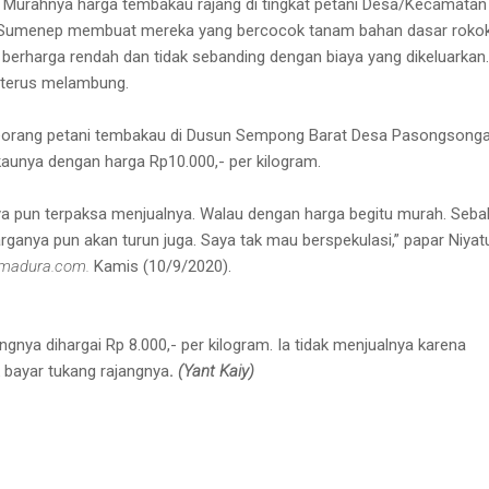
–
Murahnya harga tembakau rajang di tingkat petani Desa/Kecamatan
umenep membuat mereka yang bercocok tanam bahan dasar rokok
 berharga rendah dan tidak sebanding dengan biaya yang dikeluarkan.
 terus melambung.
 seorang petani tembakau di Dusun Sempong Barat Desa Pasongsong
aunya dengan harga Rp10.000,- per kilogram.
ya pun terpaksa menjualnya. Walau dengan harga begitu murah. Seba
rganya pun akan turun juga. Saya tak mau berspekulasi,” papar Niyat
madura.com.
Kamis (10/9/2020).
nya dihargai Rp 8.000,- per kilogram. Ia tidak menjualnya karena
 bayar tukang rajangnya
.
(Yant Kaiy)