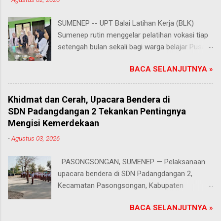
SUMENEP -- UPT Balai Latihan Kerja (BLK)
Sumenep rutin menggelar pelatihan vokasi tiap
setengah bulan sekali bagi warga belajar Pusat
Kegiatan Belajar Masyarakat (PKBM) se-
BACA SELANJUTNYA »
Kabupaten Sumenep. Ahad (2/8/2026).
Program ini menawarkan berbagai pilihan
keterampilan, mulai dari pembuatan roti dan kue
Khidmat dan Cerah, Upacara Bendera di
hingga kejuruan lainnya yang bebas dipilih
SDN Padangdangan 2 Tekankan Pentingnya
peserta sesuai bakat dan minat masing-
Mengisi Kemerdekaan
masing. Kehadiran program ini disambut hangat
-
Agustus 03, 2026
para peserta. Salah satunya Juhairiyah, peserta
dari PKBM Al Khairot, Desa Bragung,
PASONGSONGAN, SUMENEP — Pelaksanaan
Kecamatan Guluk-Guluk. "Saya sangat senang
upacara bendera di SDN Padangdangan 2,
bisa mengikuti pelatihan ini. Selain menambah
Kecamatan Pasongsongan, Kabupaten
wawasan dan keterampilan baru, saya juga bisa
Sumenep, berlangsung lancar dan tertib. Senin
berkenalan dan berkolaborasi dengan teman-
BACA SELANJUTNYA »
(3/8/2026). Suasana jalannya kegiatan terasa
teman perwakilan PKBM dari seluruh Kabupaten
makin mendukung berkat cuaca cerah yang