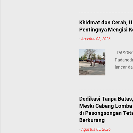
hingga ke
masing. 
Juhairiya
Khidmat dan Cerah, 
"Saya sa
Pentingnya Mengisi 
keteramp
-
Agustus 03, 2026
teman pe
Dukungan
PASONGS
Syamsul, 
Padangda
sangat me
lancar da
mendukun
Bertinda
penting 
ia menek
Dedikasi Tanpa Batas
para pahl
Meski Cabang Lomba 
dalam men
di Pasongsongan Tet
sekolah, 
Berkurang
amanatny
-
Agustus 05, 2026
Padangdan