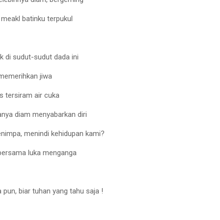
 meakl batinku terpukul
di sudut-sudut dada ini
 memerihkan jiwa
as tersiram air cuka
anya diam menyabarkan diri
enimpa, menindi kehidupan kami?
t bersama luka menganga
 pun, biar tuhan yang tahu saja !