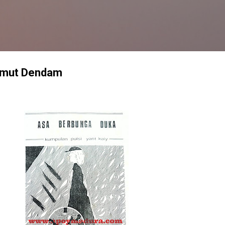
Langsung ke konten utama
imut Dendam