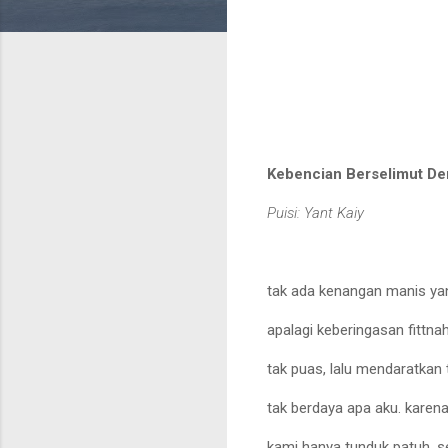
Kebencian Berselimut D
Puisi: Yant Kaiy
tak ada kenangan manis ya
apalagi keberingasan fittn
tak puas, lalu mendaratkan
tak berdaya apa aku. karen
kami hanya tunduk patuh, s