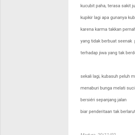
kucubit paha, terasa sakit j
kupikir lagi apa gunanya 
karena karma takkan pernah
yang tidak berbuat seenak 
terhadap jiwa yang tak ber
sekali lagi, kubasuh peluh m
menaburi bunga melati suci
bersiéri sepanjang jalan
biar penderitaan tak berlar
Madura, 20/11/92