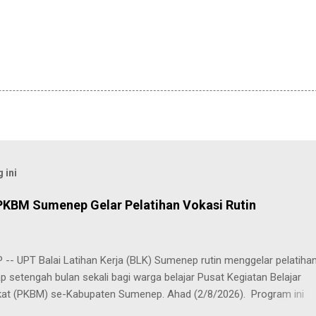
 ini
PKBM Sumenep Gelar Pelatihan Vokasi Rutin
-- UPT Balai Latihan Kerja (BLK) Sumenep rutin menggelar pelatiha
ap setengah bulan sekali bagi warga belajar Pusat Kegiatan Belajar
at (PKBM) se-Kabupaten Sumenep. Ahad (2/8/2026). Program ini
n berbagai pilihan keterampilan, mulai dari pembuatan roti dan kue