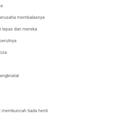
ua
kuberusaha membalasnya
 lepas dari mereka
perutnya
dosa
engkriatal
ut membuncah tiada henti.