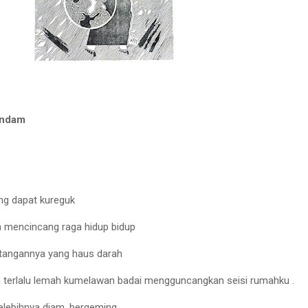
endam
ng dapat kureguk
ah mencincang raga hidup bidup
 tangannya yang haus darah
a terlalu lemah kumelawan badai mengguncangkan seisi rumahku .
elebihnya diam, bergeming