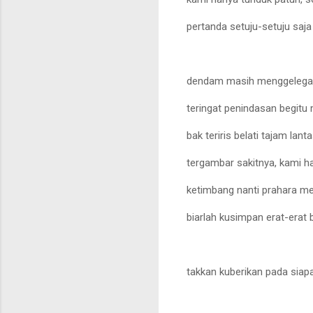
pertanda setuju-setuju saja
dendam masih menggelegak 
teringat penindasan begitu
bak teriris belati tajam lant
tergambar sakitnya, kami h
ketimbang nanti prahara m
biarlah kusimpan erat-era
takkan kuberikan pada siapa