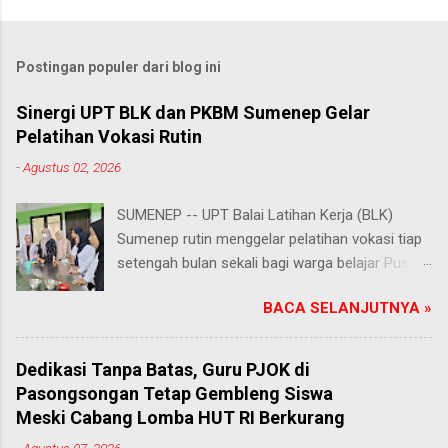
Postingan populer dari blog ini
Sinergi UPT BLK dan PKBM Sumenep Gelar
Pelatihan Vokasi Rutin
-
Agustus 02, 2026
SUMENEP -- UPT Balai Latihan Kerja (BLK)
Sumenep rutin menggelar pelatihan vokasi tiap
setengah bulan sekali bagi warga belajar Pusat
Kegiatan Belajar Masyarakat (PKBM) se-
BACA SELANJUTNYA »
Kabupaten Sumenep. Ahad (2/8/2026).
Program ini menawarkan berbagai pilihan
keterampilan, mulai dari pembuatan roti dan kue
Dedikasi Tanpa Batas, Guru PJOK di
hingga kejuruan lainnya yang bebas dipilih
Pasongsongan Tetap Gembleng Siswa
peserta sesuai bakat dan minat masing-
Meski Cabang Lomba HUT RI Berkurang
masing. Kehadiran program ini disambut hangat
-
Agustus 07, 2026