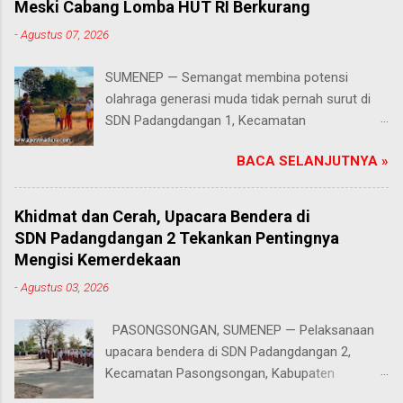
Meski Cabang Lomba HUT RI Berkurang
-
Agustus 07, 2026
SUMENEP — Semangat membina potensi
olahraga generasi muda tidak pernah surut di
SDN Padangdangan 1, Kecamatan
Pasongsongan, Kabupaten Sumenep. Rabu
BACA SELANJUTNYA »
(5/8/2026) Meski beberapa cabang olahraga
tidak masuk dalam daftar kompetisi perayaan
Hari Ulang Tahun (HUT) Kemerdekaan Republik
Khidmat dan Cerah, Upacara Bendera di
Indonesia tahun ini, proses latihan bagi para
SDN Padangdangan 2 Tekankan Pentingnya
siswa tetap berjalan penuh antusias. Risqon
Mengisi Kemerdekaan
Muttaqin, S.Pd., guru Pendidikan Jasmani,
-
Agustus 03, 2026
Olahraga, dan Kesehatan (PJOK) di sekolah
tersebut, memilih untuk terus mendampingi dan
PASONGSONGAN, SUMENEP — Pelaksanaan
melatih anak-anak didiknya. Salah satu cabang
upacara bendera di SDN Padangdangan 2,
yang absen pada perayaan tahun ini adalah
Kecamatan Pasongsongan, Kabupaten
lomba lari, padahal nomor atletik tersebut
Sumenep, berlangsung lancar dan tertib. Senin
sempat digelar dan menjadi salah satu ajang