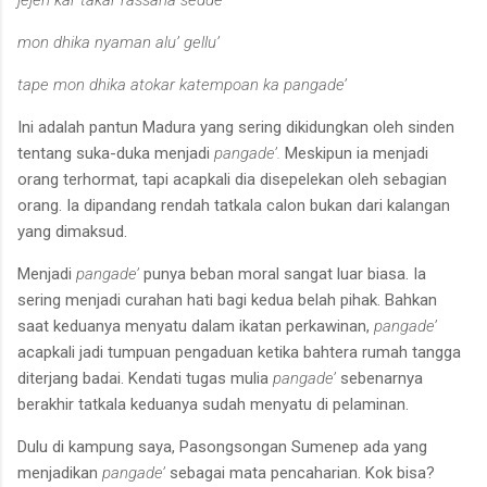
jejen kar takar rassana sedde’
mon dhika nyaman alu’ gellu’
tape mon dhika atokar katempoan ka pangade’
Ini adalah pantun Madura yang sering dikidungkan oleh sinden
tentang suka-duka menjadi
pangade’.
Meskipun ia menjadi
orang terhormat, tapi acapkali dia disepelekan oleh sebagian
orang. Ia dipandang rendah tatkala calon bukan dari kalangan
yang dimaksud.
Menjadi
pangade’
punya beban moral sangat luar biasa. Ia
sering menjadi curahan hati bagi kedua belah pihak. Bahkan
saat keduanya menyatu dalam ikatan perkawinan,
pangade’
acapkali jadi tumpuan pengaduan ketika bahtera rumah tangga
diterjang badai. Kendati tugas mulia
pangade’
sebenarnya
berakhir tatkala keduanya sudah menyatu di pelaminan.
Dulu di kampung saya, Pasongsongan Sumenep ada yang
menjadikan
pangade’
sebagai mata pencaharian. Kok bisa?