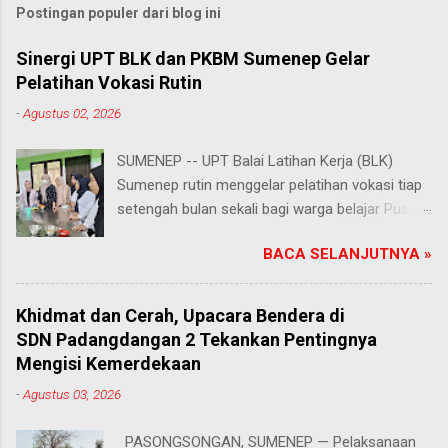
Postingan populer dari blog ini
Sinergi UPT BLK dan PKBM Sumenep Gelar
Pelatihan Vokasi Rutin
-
Agustus 02, 2026
SUMENEP -- UPT Balai Latihan Kerja (BLK)
Sumenep rutin menggelar pelatihan vokasi tiap
setengah bulan sekali bagi warga belajar Pusat
Kegiatan Belajar Masyarakat (PKBM) se-
BACA SELANJUTNYA »
Kabupaten Sumenep. Ahad (2/8/2026).
Program ini menawarkan berbagai pilihan
keterampilan, mulai dari pembuatan roti dan kue
Khidmat dan Cerah, Upacara Bendera di
hingga kejuruan lainnya yang bebas dipilih
SDN Padangdangan 2 Tekankan Pentingnya
peserta sesuai bakat dan minat masing-
Mengisi Kemerdekaan
masing. Kehadiran program ini disambut hangat
-
Agustus 03, 2026
para peserta. Salah satunya Juhairiyah, peserta
dari PKBM Al Khairot, Desa Bragung,
PASONGSONGAN, SUMENEP — Pelaksanaan