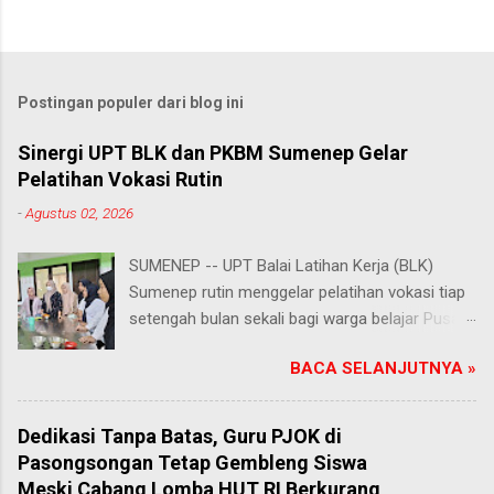
Postingan populer dari blog ini
Sinergi UPT BLK dan PKBM Sumenep Gelar
Pelatihan Vokasi Rutin
-
Agustus 02, 2026
SUMENEP -- UPT Balai Latihan Kerja (BLK)
Sumenep rutin menggelar pelatihan vokasi tiap
setengah bulan sekali bagi warga belajar Pusat
Kegiatan Belajar Masyarakat (PKBM) se-
BACA SELANJUTNYA »
Kabupaten Sumenep. Ahad (2/8/2026).
Program ini menawarkan berbagai pilihan
keterampilan, mulai dari pembuatan roti dan kue
Dedikasi Tanpa Batas, Guru PJOK di
hingga kejuruan lainnya yang bebas dipilih
Pasongsongan Tetap Gembleng Siswa
peserta sesuai bakat dan minat masing-
Meski Cabang Lomba HUT RI Berkurang