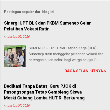
Postingan populer dari blog ini
Sinergi UPT BLK dan PKBM Sumenep Gelar
Pelatihan Vokasi Rutin
-
Agustus 02, 2026
SUMENEP -- UPT Balai Latihan Kerja (BLK)
Sumenep rutin menggelar pelatihan vokasi tiap
setengah bulan sekali bagi warga belajar Pusat
Kegiatan Belajar Masyarakat (PKBM) se-
BACA SELANJUTNYA »
Kabupaten Sumenep. Ahad (2/8/2026).
Program ini menawarkan berbagai pilihan
keterampilan, mulai dari pembuatan roti dan kue
Dedikasi Tanpa Batas, Guru PJOK di
hingga kejuruan lainnya yang bebas dipilih
Pasongsongan Tetap Gembleng Siswa
peserta sesuai bakat dan minat masing-
Meski Cabang Lomba HUT RI Berkurang
masing. Kehadiran program ini disambut hangat
-
Agustus 07, 2026
para peserta. Salah satunya Juhairiyah, peserta