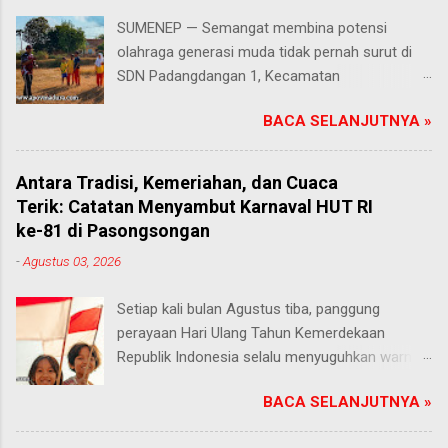
SUMENEP — Semangat membina potensi
olahraga generasi muda tidak pernah surut di
SDN Padangdangan 1, Kecamatan
Pasongsongan, Kabupaten Sumenep. Rabu
BACA SELANJUTNYA »
(5/8/2026) Meski beberapa cabang olahraga
tidak masuk dalam daftar kompetisi perayaan
Hari Ulang Tahun (HUT) Kemerdekaan Republik
Antara Tradisi, Kemeriahan, dan Cuaca
Indonesia tahun ini, proses latihan bagi para
Terik: Catatan Menyambut Karnaval HUT RI
siswa tetap berjalan penuh antusias. Risqon
ke-81 di Pasongsongan
Muttaqin, S.Pd., guru Pendidikan Jasmani,
-
Agustus 03, 2026
Olahraga, dan Kesehatan (PJOK) di sekolah
tersebut, memilih untuk terus mendampingi dan
Setiap kali bulan Agustus tiba, panggung
melatih anak-anak didiknya. Salah satu cabang
perayaan Hari Ulang Tahun Kemerdekaan
yang absen pada perayaan tahun ini adalah
Republik Indonesia selalu menyuguhkan warna-
lomba lari, padahal nomor atletik tersebut
warni tradisi yang dirindukan masyarakat. Salah
sempat digelar dan menjadi salah satu ajang
BACA SELANJUTNYA »
satu pesta rakyat yang paling ditunggu di
favorit pada tahun sebelumnya. Keputusan
Kecamatan Pasongsongan, Kabupaten
panitia untuk tidak menggelar cabang olahraga