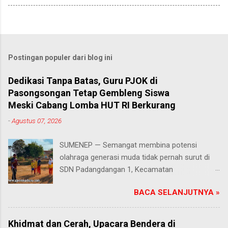
Postingan populer dari blog ini
Dedikasi Tanpa Batas, Guru PJOK di
Pasongsongan Tetap Gembleng Siswa
Meski Cabang Lomba HUT RI Berkurang
-
Agustus 07, 2026
SUMENEP — Semangat membina potensi
olahraga generasi muda tidak pernah surut di
SDN Padangdangan 1, Kecamatan
Pasongsongan, Kabupaten Sumenep. Rabu
BACA SELANJUTNYA »
(5/8/2026) Meski beberapa cabang olahraga
tidak masuk dalam daftar kompetisi perayaan
Hari Ulang Tahun (HUT) Kemerdekaan Republik
Khidmat dan Cerah, Upacara Bendera di