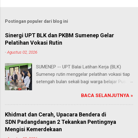
Postingan populer dari blog ini
Sinergi UPT BLK dan PKBM Sumenep Gelar
Pelatihan Vokasi Rutin
-
Agustus 02, 2026
SUMENEP -- UPT Balai Latihan Kerja (BLK)
Sumenep rutin menggelar pelatihan vokasi tiap
setengah bulan sekali bagi warga belajar Pusat
Kegiatan Belajar Masyarakat (PKBM) se-
BACA SELANJUTNYA »
Kabupaten Sumenep. Ahad (2/8/2026).
Program ini menawarkan berbagai pilihan
keterampilan, mulai dari pembuatan roti dan kue
Khidmat dan Cerah, Upacara Bendera di
hingga kejuruan lainnya yang bebas dipilih
SDN Padangdangan 2 Tekankan Pentingnya
peserta sesuai bakat dan minat masing-
Mengisi Kemerdekaan
masing. Kehadiran program ini disambut hangat