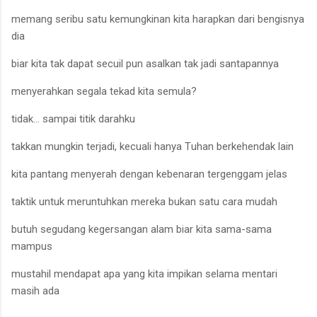
memang seribu satu kemungkinan kita harapkan dari bengisnya
dia
biar kita tak dapat secuil pun asalkan tak jadi santapannya
menyerahkan segala tekad kita semula?
tidak
…
sampai titik darahku
takkan mungkin terjadi, kecuali hanya
T
uhan
berke
hendak lain
kita pantang menyerah dengan kebenaran tergenggam jelas
taktik
un
tuk meruntuhkan mereka bukan satu cara mudah
butuh segudang kegersangan alam biar kita
s
ama
-
sama
mampus
mustahil mendapat apa yang kita
impi
kan selama mentari
masih ada