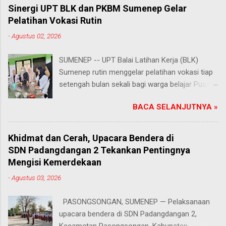
Sinergi UPT BLK dan PKBM Sumenep Gelar
Pelatihan Vokasi Rutin
-
Agustus 02, 2026
SUMENEP -- UPT Balai Latihan Kerja (BLK)
Sumenep rutin menggelar pelatihan vokasi tiap
setengah bulan sekali bagi warga belajar Pusat
Kegiatan Belajar Masyarakat (PKBM) se-
BACA SELANJUTNYA »
Kabupaten Sumenep. Ahad (2/8/2026).
Program ini menawarkan berbagai pilihan
keterampilan, mulai dari pembuatan roti dan kue
Khidmat dan Cerah, Upacara Bendera di
hingga kejuruan lainnya yang bebas dipilih
SDN Padangdangan 2 Tekankan Pentingnya
peserta sesuai bakat dan minat masing-
Mengisi Kemerdekaan
masing. Kehadiran program ini disambut hangat
-
Agustus 03, 2026
para peserta. Salah satunya Juhairiyah, peserta
dari PKBM Al Khairot, Desa Bragung,
PASONGSONGAN, SUMENEP — Pelaksanaan
Kecamatan Guluk-Guluk. "Saya sangat senang
upacara bendera di SDN Padangdangan 2,
bisa mengikuti pelatihan ini. Selain menambah
Kecamatan Pasongsongan, Kabupaten