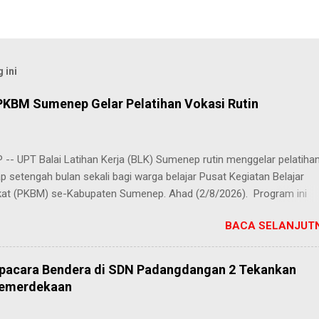
 ini
PKBM Sumenep Gelar Pelatihan Vokasi Rutin
-- UPT Balai Latihan Kerja (BLK) Sumenep rutin menggelar pelatiha
ap setengah bulan sekali bagi warga belajar Pusat Kegiatan Belajar
at (PKBM) se-Kabupaten Sumenep. Ahad (2/8/2026). Program ini
n berbagai pilihan keterampilan, mulai dari pembuatan roti dan kue
BACA SELANJUTN
juruan lainnya yang bebas dipilih peserta sesuai bakat dan minat ma
Kehadiran program ini disambut hangat para peserta. Salah satunya
h, peserta dari PKBM Al Khairot, Desa Bragung, Kecamatan Guluk-Gul
Upacara Bendera di SDN Padangdangan 2 Tekankan
ngat senang bisa mengikuti pelatihan ini. Selain menambah wawasan
Kemerdekaan
ilan baru, saya juga bisa berkenalan dan berkolaborasi dengan tema
rwakilan PKBM dari seluruh Kabupaten Sumenep," ungkap Juhairiyah.