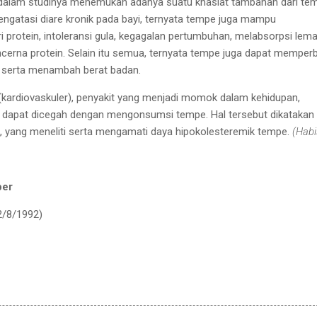
dalam studinya menemukan adanya suatu khasiat tambahan dari te
ngatasi diare kronik pada bayi, ternyata tempe juga mampu
 protein, intoleransi gula, kegagalan pertumbuhan, melabsorpsi lema
rna protein. Selain itu semua, ternyata tempe juga dapat memperb
n serta menambah berat badan.
g (kardiovaskuler), penyakit yang menjadi momok dalam kehidupan,
 dapat dicegah dengan mengonsumsi tempe. Hal tersebut dikatakan 
, yang meneliti serta mengamati daya hipokolesteremik tempe.
(Habi
ber
2/8/1992)