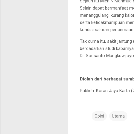
Sejauh itu Mien K Mahmud 
Selain dapat bermanfaat me
menanggulangi kurang kalori
serta ketidakmampuan mence
kondisi saluran pencernaa
Tak cuma itu, sakit jantun
berdasarkan studi kabarnya
Dr. Soesanto Mangkuwijoyo
Diolah dari berbagai sum
Publish: Koran Jaya Karta (
Opini
Utama