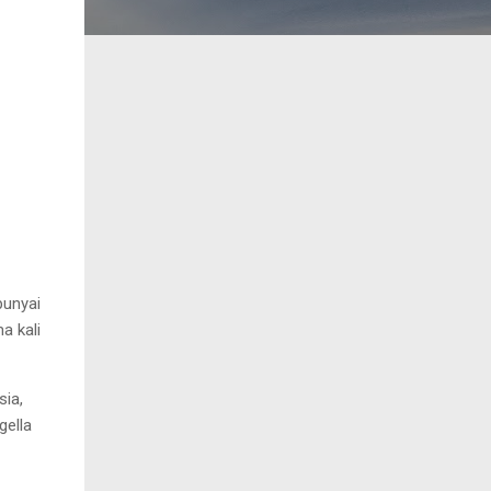
unyai
a kali
sia,
gella