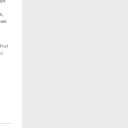
mpe.
k,
aiki
Prof.
s)