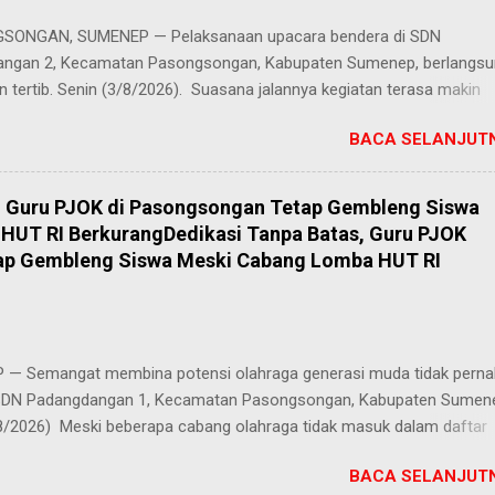
 penuh juga datang dari Ketua Yayasan Al Khairot Cendekia Bragung
ONGAN, SUMENEP — Pelaksanaan upacara bendera di SDN
S.H., S.Pd., M.Pd., yang mengapresiasi keikutsertaan anak didiknya. "
ngan 2, Kecamatan Pasongsongan, Kabupaten Sumenep, berlangs
ndukung kegiatan ini, terlebih ada anak didik kami yan...
n tertib. Senin (3/8/2026). Suasana jalannya kegiatan terasa makin
g berkat cuaca cerah yang menyelimuti kawasan sekolah sejak pagi 
BACA SELANJUTN
k sebagai pembina upacara, Zainal Arifin, S.Pd., menyampaikan aman
kepada seluruh peserta upacara, khususnya para siswa. Dalam araha
ankan pentingnya peran generasi muda dalam melanjutkan perjuang
, Guru PJOK di Pasongsongan Tetap Gembleng Siswa
awan melalui tindakan nyata di lingkungan sekolah. "Tugas utama mu
HUT RI BerkurangDedikasi Tanpa Batas, Guru PJOK
gisi kemerdekaan adalah belajar dengan giat, menaati tata tertib
ap Gembleng Siswa Meski Cabang Lomba HUT RI
dan mengikuti upacara bendera dengan khidmat," tegas Zainal Arifin
a. Melalui pesan tersebut, pihak sekolah berharap para siswa SDN
gan 2 tidak hanya sekadar mengikuti rutinitas mingguan, tapi juga
nanamkan nilai-nilai kedisiplinan, rasa nasionalisme, serta semang
— Semangat membina potensi olahraga generasi muda tidak perna
 SDN Padangdangan 1, Kecamatan Pasongsongan, Kabupaten Sumen
8/2026) Meski beberapa cabang olahraga tidak masuk dalam daftar
i perayaan Hari Ulang Tahun (HUT) Kemerdekaan Republik Indonesia
BACA SELANJUTN
es latihan bagi para siswa tetap berjalan penuh antusias. Risqon Mutta