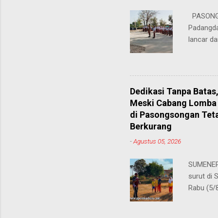
Dukungan
PASONGS
Syamsul, 
Padangda
sangat me
lancar da
mendukun
Bertinda
penting 
ia menek
Dedikasi Tanpa Batas
para pahl
Meski Cabang Lomba 
dalam men
di Pasongsongan Tet
sekolah, 
Berkurang
amanatny
-
Agustus 05, 2026
Padangdan
mampu me
SUMENEP 
belaja...
surut di
Rabu (5/
kompetis
ini, pros