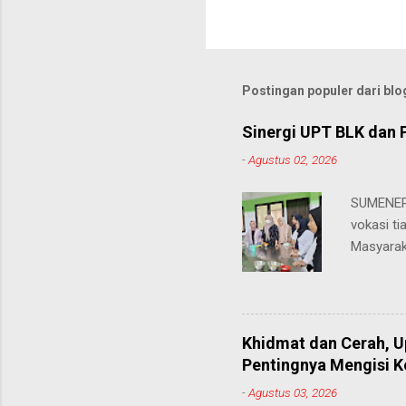
Postingan populer dari blog
Sinergi UPT BLK dan 
-
Agustus 02, 2026
SUMENEP 
vokasi ti
Masyarak
menawarka
hingga ke
masing. 
Juhairiya
Khidmat dan Cerah, 
"Saya sa
Pentingnya Mengisi 
keteramp
-
Agustus 03, 2026
teman pe