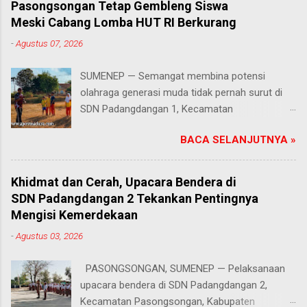
Pasongsongan Tetap Gembleng Siswa
Meski Cabang Lomba HUT RI Berkurang
-
Agustus 07, 2026
SUMENEP — Semangat membina potensi
olahraga generasi muda tidak pernah surut di
SDN Padangdangan 1, Kecamatan
Pasongsongan, Kabupaten Sumenep. Rabu
BACA SELANJUTNYA »
(5/8/2026) Meski beberapa cabang olahraga
tidak masuk dalam daftar kompetisi perayaan
Hari Ulang Tahun (HUT) Kemerdekaan Republik
Khidmat dan Cerah, Upacara Bendera di
Indonesia tahun ini, proses latihan bagi para
SDN Padangdangan 2 Tekankan Pentingnya
siswa tetap berjalan penuh antusias. Risqon
Mengisi Kemerdekaan
Muttaqin, S.Pd., guru Pendidikan Jasmani,
-
Agustus 03, 2026
Olahraga, dan Kesehatan (PJOK) di sekolah
tersebut, memilih untuk terus mendampingi dan
PASONGSONGAN, SUMENEP — Pelaksanaan
melatih anak-anak didiknya. Salah satu cabang
upacara bendera di SDN Padangdangan 2,
yang absen pada perayaan tahun ini adalah
Kecamatan Pasongsongan, Kabupaten
lomba lari, padahal nomor atletik tersebut