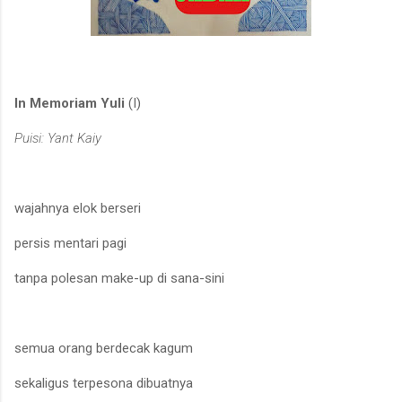
In Memoriam Yuli
(I)
Puisi: Yant Kaiy
wajahnya elok berseri
per
sis
mentari pagi
tanpa pole
s
an make-up
di sana-sini
semua orang berdecak kagum
sek
al
igus terpeson
a
di
buatnya