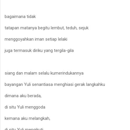
bagaimana tidak
tatapan matanya begitu lembut, teduh, sejuk
menggoyahkan iman setiap lelaki
juga termasuk diriku yang tergila-gila
siang dan malam selalu kumerindukannya
bayangan Yul
i
senantiasa menghiasi gerak langkahku
dimana aku berada,
di situ Yul
i
menggoda
kemana aku melangkah,
di situ Yuli mengikuti