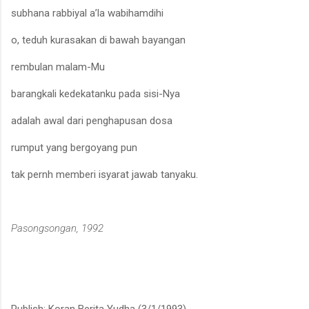
subhana rabbiyal a’la wabihamdihi
o, teduh kurasakan di bawah bayangan
rembulan malam-Mu
barangkali kedekatanku pada sisi-Nya
adalah awal dari penghapusan dosa
rumput yang bergoyang pun
tak pernh memberi isyarat jawab tanyaku.
Pasongsongan, 1992
Publish: Koran Berita Yudha (3/1/1993)