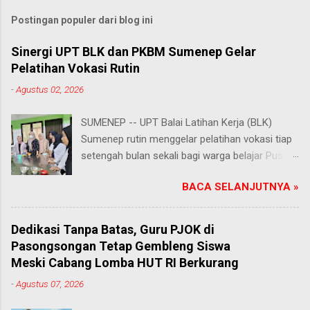
Postingan populer dari blog ini
Sinergi UPT BLK dan PKBM Sumenep Gelar
Pelatihan Vokasi Rutin
-
Agustus 02, 2026
SUMENEP -- UPT Balai Latihan Kerja (BLK)
Sumenep rutin menggelar pelatihan vokasi tiap
setengah bulan sekali bagi warga belajar Pusat
Kegiatan Belajar Masyarakat (PKBM) se-
BACA SELANJUTNYA »
Kabupaten Sumenep. Ahad (2/8/2026).
Program ini menawarkan berbagai pilihan
keterampilan, mulai dari pembuatan roti dan kue
Dedikasi Tanpa Batas, Guru PJOK di
hingga kejuruan lainnya yang bebas dipilih
Pasongsongan Tetap Gembleng Siswa
peserta sesuai bakat dan minat masing-
Meski Cabang Lomba HUT RI Berkurang
masing. Kehadiran program ini disambut hangat
-
Agustus 07, 2026
para peserta. Salah satunya Juhairiyah, peserta
dari PKBM Al Khairot, Desa Bragung,