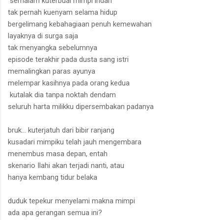
semalam kuterbuai mimpi indah
tak pernah kuenyam selama hidup
bergelimang kebahagiaan penuh kemewahan
layaknya di surga saja
tak menyangka sebelumnya
episode terakhir pada dusta sang istri
memalingkan paras ayunya
melempar kasihnya pada orang kedua
kutalak dia tanpa noktah dendam
seluruh harta milikku dipersembakan padanya
bruk… kuterjatuh dari bibir ranjang
kusadari mimpiku telah jauh mengembara
menembus masa depan, entah
skenario Ilahi akan terjadi nanti, atau
hanya kembang tidur belaka
duduk tepekur menyelami makna mimpi
ada apa gerangan semua ini?