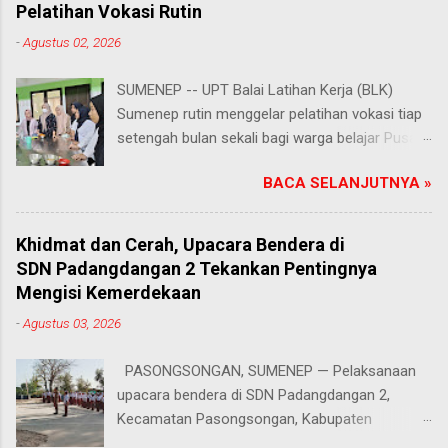
Pelatihan Vokasi Rutin
-
Agustus 02, 2026
SUMENEP -- UPT Balai Latihan Kerja (BLK)
Sumenep rutin menggelar pelatihan vokasi tiap
setengah bulan sekali bagi warga belajar Pusat
Kegiatan Belajar Masyarakat (PKBM) se-
BACA SELANJUTNYA »
Kabupaten Sumenep. Ahad (2/8/2026).
Program ini menawarkan berbagai pilihan
keterampilan, mulai dari pembuatan roti dan kue
Khidmat dan Cerah, Upacara Bendera di
hingga kejuruan lainnya yang bebas dipilih
SDN Padangdangan 2 Tekankan Pentingnya
peserta sesuai bakat dan minat masing-
Mengisi Kemerdekaan
masing. Kehadiran program ini disambut hangat
-
Agustus 03, 2026
para peserta. Salah satunya Juhairiyah, peserta
dari PKBM Al Khairot, Desa Bragung,
PASONGSONGAN, SUMENEP — Pelaksanaan
Kecamatan Guluk-Guluk. "Saya sangat senang
upacara bendera di SDN Padangdangan 2,
bisa mengikuti pelatihan ini. Selain menambah
Kecamatan Pasongsongan, Kabupaten
wawasan dan keterampilan baru, saya juga bisa
Sumenep, berlangsung lancar dan tertib. Senin