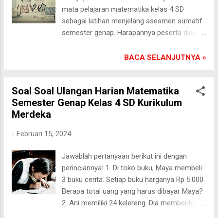
perbedaan antara cerita fiksi dan nonfiksi!
mata pelajaran matematika kelas 4 SD
Berikan contoh untuk masing-masing. Kunci
sebagai latihan menjelang asesmen sumatif
Jawaban: Cerita fiksi adalah cerita yang
semester genap. Harapannya peserta didik
dibuat-buat, tidak benar-benar terjadi di dunia
mampu memacu semangat belajar agar
nyata, dan seringkali melibatkan unsur-unsur
tidak terus menerus bermain game di hp
BACA SELANJUTNYA »
khayalan atau imajinasi. Contoh cerita fiksi
android.- Jawablah pertanyaan soal-soal
adalah cerit...
matematika berikut ini dengan terperinci! 1.
Soal Soal Ulangan Harian Matematika
Sebuah lapangan persegi memiliki panjang
Semester Genap Kelas 4 SD Kurikulum
sisi 12 meter. Berapakah kelilingnya?
Merdeka
Jawaban: Keliling = 4 × panjang sisi Keliling =
4 × 12 = 48 meter 2. Seorang anak
-
Februari 15, 2024
mempunyai 15 lembar uang lima ribuan dan
10 lembar uang sepuluh ribuan. Berapakah
Jawablah pertanyaan berikut ini dengan
jumlah uang anak tersebut? Jawaban:
perinciannya! 1. Di toko buku, Maya membeli
Jumlah uang = (jumlah lembar uang lima
3 buku cerita. Setiap buku harganya Rp 5.000.
ribuan × nilai uang lima ribuan) + (jumlah
Berapa total uang yang harus dibayar Maya?
lembar uang sepuluh ribuan × nilai uang
2. Ani memiliki 24 kelereng. Dia memberikan
sepuluh ribuan) Jumlah uang = (15 × 5000) +
separuh dari jumlah kelerengnya kepada