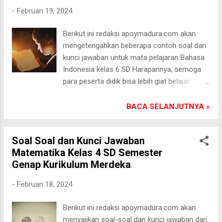
bagian dari pembelajaran tentang lingkungan.
-
Februari 19, 2024
Adi merasa antusias karena dia belum
pernah benar-benar menjelajahi hutan itu
Berikut ini redaksi apoymadura.com akan
sendiri. Tatkala mereka tiba di hutan, Adi
mengetengahkan beberapa contoh soal dan
terpesona oleh keindahan alam yang
kunci jawaban untuk mata pelajaran Bahasa
terbentang di sekelilingnya. Mereka melihat
Indonesia kelas 6 SD Harapannya, semoga
pepohonan yang tinggi menjulang ke langit,
para peserta didik bisa lebih giat belajar
sungai yang mengalir dengan jernih, dan
dalam melatih diri untuk menjadi manusia
berbagai macam hewan yang bersembunyi di
seutuhnya. Soal 1: Pilihan Ganda Apa
BACA SELANJUTNYA »
dalamnya. Selama perjalanan itu, guru
pengertian dari paragraf? a) Susunan kalimat
mereka, Bu Lina, mulai menjelaskan betapa
yang tidak terkait b) Rangkaian kalimat yang
pentingnya menjaga alam sekitar. Dia b...
Soal Soal dan Kunci Jawaban
terkait dan membentuk satu pokok pikiran c)
Matematika Kelas 4 SD Semester
Kumpulan kata-kata acak d) Cerita yang tidak
Genap Kurikulum Merdeka
memiliki awal dan akhir Kunci Jawaban: b)
Soal 2: Isian Singkat Lengkapilah kalimat
-
Februari 18, 2024
berikut ini dengan kata yang tepat: "Dua belas
bulan disebut satu ..........." Kunci Jawaban:
Berikut ini redaksi apoymadura.com akan
Tahun Soal 3: Esai Pendek Jelaskan
menyajikan soal-soal dan kunci jawaban dari