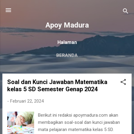
Langsung ke konten utama
Apoy Madura
Halaman
BERANDA
Soal dan Kunci Jawaban Matematika
P
kelas 5 SD Semester Genap 2024
o
s
-
Februari 22, 2024
t
i
Berikut ini redaksi apoymadura.com akan
n
membagikan soal-soal dan kunci jawaban
g
mata pelajaran matematika kelas 5 SD.