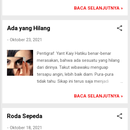
Mereka melupakan hasrat orang lain.
25/10/2021
Mengedepankan kepentingan diri ketimbang
BACA SELANJUTNYA »
cinta. Tidak menghiraukannya merupakan
jalan terbaik. Barangkali menjaga jarak,
Ada yang Hilang
mengaburkan kebencian, menenggelamkan
diri pada kesibukan kerja apa saja yang mesti
-
Oktober 23, 2021
kusikapkan. “Untuk apa memikirkannya. Kau
bisa sakit sendiri. Kendati dia orang terdekat
Pentigraf: Yant Kaiy Hatiku benar-benar
sekalipun. Bukankah dia yang mengkhianati
merasakan, bahwa ada sesuatu yang hilang
cintamu,” tegas sisi hatiku.[] Pasongsongan,
dari dirinya. Takut wibawaku menguap
24/10/2021
tersapu angin, lebih baik diam. Pura-pura
tidak tahu. Sikap ini terus saja menjadi
kebiasaanku selama tujuh belas tahun.
Mengelabui dia dengan menyibukkan diri
BACA SELANJUTNYA »
merupakan jurus jitu menangkal
kemarahannya. Namun kali ini senyum dan
Roda Sepeda
tegur-sapanya juga mulai luntur. Dari kilat
matanya tersimpan kebencian. Situasi mulai
-
Oktober 18, 2021
tidak nyaman. Meski tidak mengkhawatirkan.