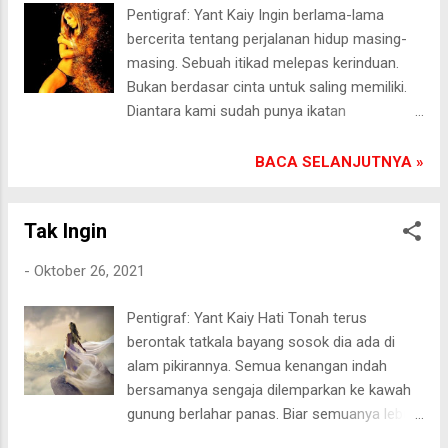
karena tak cukup uang membeli suara
Pentigraf: Yant Kaiy Ingin berlama-lama
mereka.[] Pasongsongan, 29/10/2021
bercerita tentang perjalanan hidup masing-
masing. Sebuah itikad melepas kerinduan.
Bukan berdasar cinta untuk saling memiliki.
Diantara kami sudah punya ikatan
perkawinan. Tapi istri dia telah
meninggalkannya. Maut memisahkan
BACA SELANJUTNYA »
mereka. Aku terharu mendengar kisah
rumah tangganya. Dia jatuh miskin. Lantaran
Tak Ingin
istrinya menjadi sumber kesejahteraan
mereka. Lalu kami sering berkomunikasi via
-
Oktober 26, 2021
sosial media. Benih-benih keprihatinan
menyeruak. Tanpa sadar aku jatuh
Pentigraf: Yant Kaiy Hati Tonah terus
kepelukannya di rumah mungil dia. Aku
berontak tatkala bayang sosok dia ada di
diterkamnya berkali-kali. Buas. Aku
alam pikirannya. Semua kenangan indah
menggelepar di lingkaran dosa.[]
bersamanya sengaja dilemparkan ke kawah
Pasongsongan, 28/10/2021
gunung berlahar panas. Biar semuanya lebur
tak tersisa lagi. Secara hukum agama,