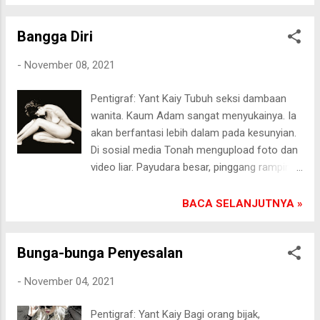
menghantui ketika ada suara-suara burung
9/11/2021
malam terdengar. Teringat kematian istriku
Bangga Diri
akibat dianiaya oleh orang tak dikenal.
Kematian dia tidak terungkap hingga kini.
-
November 08, 2021
Aparat kepolisian seolah kehilangan jejak.
Setiap habis sembahyang, aku mendoakan
Pentigraf: Yant Kaiy Tubuh seksi dambaan
dia agar mendapat ampunan-Nya. Aku tak
wanita. Kaum Adam sangat menyukainya. Ia
sanggup membayangkan, detik-detik
akan berfantasi lebih dalam pada kesunyian.
nyawanya berpisah raga.[] Pasongsongan,
Di sosial media Tonah mengupload foto dan
8/11/2021
video liar. Payudara besar, pinggang ramping,
bibir sensual senantiasa ia tonjolkan. Kutang
kecil sengaja ia pilih agar pria kian
BACA SELANJUTNYA »
kesengsem. Dahsyat. Berjuta komentar pun
menghampirinya. Kalimat gombal datang silih
Bunga-bunga Penyesalan
berganti di akunnya. Sindrom bangga diri
melumat habis syukur di hatinya. Tatkala
-
November 04, 2021
sakit menghinggapinya. Tubuhnya mulai
kurus. Jiwa Tonah terguncang. Waswas
Pentigraf: Yant Kaiy Bagi orang bijak,