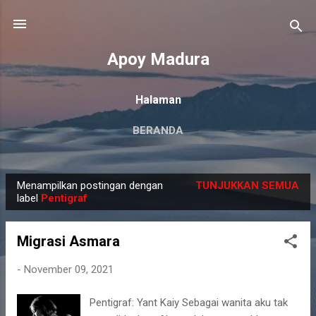
Langsung ke konten utama
Apoy Madura
Halaman
BERANDA
Menampilkan postingan dengan
TUNJUKKAN SEMUA
P
label
Pentigraf
o
s
Migrasi Asmara
t
i
-
November 09, 2021
n
Pentigraf: Yant Kaiy Sebagai wanita aku tak
g