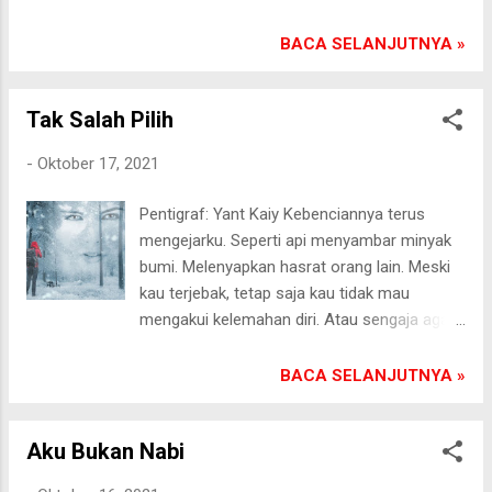
sapi, bunyi burung hantu. Sekarang, semua
berganti suara-suara mesin, menyelusup ke
BACA SELANJUTNYA »
bawah bantal. “Selera kampung!” Kurang-
lebih selalu begitu kalimat terucap dari bibir
Tak Salah Pilih
anak-anakku. Mafhum. Mereka menapaki
dewasa di kota besar. Terpapar polusi,
-
Oktober 17, 2021
terkontaminasi sikap kepalsuan, terseret
arus hedonisme dan konsumerisme. Semua
Pentigraf: Yant Kaiy Kebenciannya terus
butuh proses untuk mengembalikan
mengejarku. Seperti api menyambar minyak
kesehatan jiwanya. Rindu malam kian
bumi. Melenyapkan hasrat orang lain. Meski
menindih habis kebebasanku. Uang
kau terjebak, tetap saja kau tidak mau
tergenggam di tangan tak habis tujuh
mengakui kelemahan diri. Atau sengaja agar
turunan. Kesuksesan karierku tak mampu
orang lain bisa meninggikan nama baikmu.
mengobati luka rindu.[] Pasongsongan,
Maka kutinggalkan saja jejakmu. Tiada guna
BACA SELANJUTNYA »
18/10/2021
berlama-lama bercerita tentang musim. Tak
bisa aku menampakkan gerak wajah, bahwa
Aku Bukan Nabi
aku sosok yang mudah kau pengaruhi setiap
saat. Sebelum kau jadi orang hebat kata