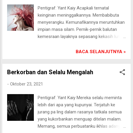
berdebar-debar tak keruan. Walau kutahu dia
Pentigraf: Yant Kaiy Acapkali ternatal
ingin menemui adikku, tunangannya.[]
keinginan meninggalkannya. Membabibuta
Pasongsongan, 25/10/2021
menyerangku. Kemunafikannya meruntuhkan
impian masa silam. Pernik-pernik balutan
kemesraan layaknya sepasang kekasih luntur
seiring waktu. Aku mulai terkurung muak. Aku
mulai berfantasi pada pria lain,
BACA SELANJUTNYA »
menenggelamkan puing-puing berharga pada
lumpur kecewa. Aku tak bisa lagi berpikir
Berkorban dan Selalu Mengalah
normal. Menghormatinya tidaklah bermakna
ingin memiliki seutuhnya. Salah satu
-
Oktober 23, 2021
penyebabnya lantaran dia tidak sejalan alam
pikiran. Bahkan wawasannya terlalu kerdil
Pentigraf: Yant Kaiy Mereka selalu meminta
dalam satu persoalan. Mau menang sendiri
lebih dari apa yang kupunyai. Terjatuh ke
kendati dirinya tersudut. Puncaknya, aku
jurang pa ling dalam rasanya tatkala semua
kembali ke pelukan tanah kelahiran. Aku tak
yang kukorbankan menguap ditelan malam.
kuasa membendung keputusan yang
Memang, semua perbuatanku ikhlas adanya.
kuanggap benar.[] Pasongsongan,