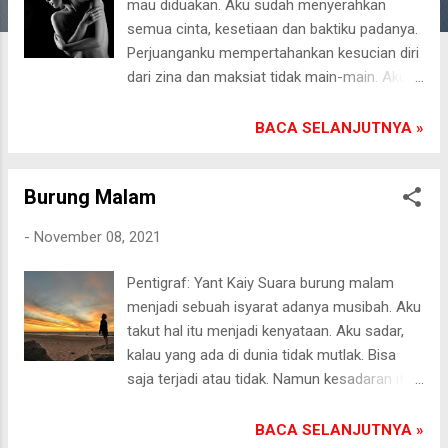
mau diduakan. Aku sudah menyerahkan
a
semua cinta, kesetiaan dan baktiku padanya.
n
Perjuanganku mempertahankan kesucian diri
dari zina dan maksiat tidak main-main. Aku
menjunjung norma agama demi akhirat,
bukan hanya dunia. Kurawat tubuhku untuk
BACA SELANJUTNYA »
suamiku agar tidak pindah kelain hati:
Berolahraga pagi di halaman rumah, minum
Burung Malam
jamu pada malam hari, merangsang suami
lebih dulu di ranjang, berkata-kata lembut
-
November 08, 2021
dengan senyum merekah, meletakkan
wewangian di sudut kamar, mengenakan baju
Pentigraf: Yant Kaiy Suara burung malam
tipis, bermake up secantik mungkin,
menjadi sebuah isyarat adanya musibah. Aku
seminggu sekali merubah suasana ruang
takut hal itu menjadi kenyataan. Aku sadar,
tidur agar tidak monoton. Berbagai cara aku
kalau yang ada di dunia tidak mutlak. Bisa
lakukan supaya suami tidak melirik wanita
saja terjadi atau tidak. Namun kesadaran itu
lain. Aku tak mau seperti tetangga sebelah
lebur seiring ketakutan membuncah. Jantung
rumah, istrinya dicampakkan setelah
berdegub kencang. Trauma itu terus
BACA SELANJUTNYA »
suaminya sukses berbisnis.[] Pasongsongan,