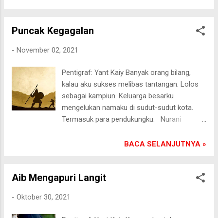
Pasongsongan, 5/10/2021
biasa. Keluarga kecil kami makmur berkat
kerja kerasnya. Segala keinginan kami
Puncak Kegagalan
terpenuhi. Tapi kini sebaliknya. Tubuh
suamiku tidak bisa digerakkan akibat kadar
-
November 02, 2021
gula tinggi. Kami menderita jiwa-raga.
Harapan sembuh mungkin tidak ada. Hanya
Pentigraf: Yant Kaiy Banyak orang bilang,
mukjizat-Nya.[] Pasongsongan, 2/11/2021
kalau aku sukses melibas tantangan. Lolos
sebagai kampiun. Keluarga besarku
mengelukan namaku di sudut-sudut kota.
Termasuk para pendukungku. Nurani
berontak. Kemenangan itu bagiku
sebenarnya kekalahan. Perolehan suara
BACA SELANJUTNYA »
dalam pemilihan penuh kecurangan
terselubung. Timku terdiri dari orang-orang
Aib Mengapuri Langit
penjilat, keji dan penuh kepalsuan. Semua
dilakukan demi kemenanganku dijabatan
-
Oktober 30, 2021
politik. Tatkala pertama kali duduk di
singgasana, aku tak tahu harus berbuat apa.