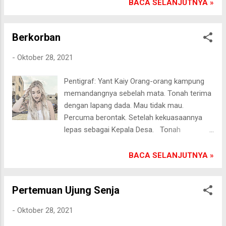
terbunuh begitu saja. Tidak sedikit godaan
BACA SELANJUTNYA »
menghampiri saban waktu. Menyadari akan
keimanan diri juga mengalami pasang-surut
Berkorban
tiap harinya. Aku terus membentengi
cemburu agar tidak senantiasa membakar
-
Oktober 28, 2021
jiwa. Banyak teman bilang, aku terlalu
cengeng menghadapi persoalan ini. Semua
Pentigraf: Yant Kaiy Orang-orang kampung
yang ada di dunia adalah fana. Kalau jadi
memandangnya sebelah mata. Tonah terima
penyakit jiwa, harus dioperasi. Dienyahkan.
dengan lapang dada. Mau tidak mau.
Namun aku bukan wanita seperti itu.[]
Percuma berontak. Setelah kekuasaannya
Pasongsongan, 30/10/2021
lepas sebagai Kepala Desa. Tonah
Sebenarnya pemimpin bijak, jujur, dan berani.
Tingkat kemajuan desanya lebih baik dari
BACA SELANJUTNYA »
para Kepala Desa sebelumnya.
Pembangunan jalan menjadi perhatian
Pertemuan Ujung Senja
dirinya. Nilai lebih yang dimiliki Tonah
rupanya tidak berarti. Ia terbukti kalah dalam
-
Oktober 28, 2021
putaran pemungutan suara. Ia terjungkal