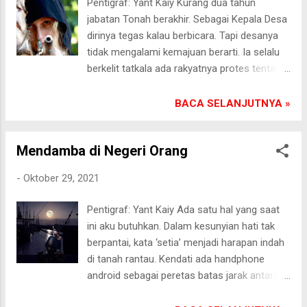
Pentigraf: Yant Kaiy Kurang dua tahun
Tidak punya hasrat. Diam. Merenung di ruang
jabatan Tonah berakhir. Sebagai Kepala Desa
ber-AC, bagaimana cara modal bisa kembali.
dirinya tegas kalau berbicara. Tapi desanya
Kalau bisa lebih dari apa yang dibelanjakan.[]
tidak mengalami kemajuan berarti. Ia selalu
Pasongsongan, 2/11/2021
berkelit tatkala ada rakyatnya protes tentang
ini-itu. Bahwa segala sesuatunya menunggu
anggaran pemerintah. Jika ada insan pers
BACA SELANJUTNYA »
dan LSM (Lembaga Swadaya Masyarakat)
ingin mengorek kebijakannya, Tonah
Mendamba di Negeri Orang
menggunakan duit sebagai senjata untuk
menghalau mereka. Kecerdikannya bersiasat
-
Oktober 29, 2021
rupanya tak mampu lepas dari jerat hukum.
Ia mendekam di balik jeruji penjara. Di depan
Pentigraf: Yant Kaiy Ada satu hal yang saat
hakim pengadilan ia berteriak, tidak hanya
ini aku butuhkan. Dalam kesunyian hati tak
dirinya yang berbuat begitu. Banyak
berpantai, kata ‘setia’ menjadi harapan indah
pemimpin desa lebih kotor dari dirinya. Ia
di tanah rantau. Kendati ada handphone
memohon keadilan.[] Pasongsongan,
android sebagai peretas batas jarak antara
30/10/2021
kami. Tapi tak menjamin kekhawatiran