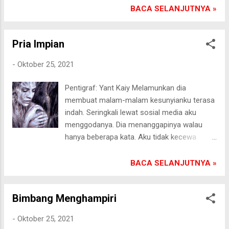
ikatan perkawinan mereka masih sah karena
BACA SELANJUTNYA »
suaminya masih belum menjatuhkan talak.
Tonah hengkang darinya. Ia tidak kuat lagi
Pria Impian
menahan siksa. Dirinya selalu menjadi
kambing hitam dalam tiap permasalahan
-
Oktober 25, 2021
rumah tangganya. Ia juga diposisikan jadi
sapi perah bagi mahligai rumah tangganya.
Pentigraf: Yant Kaiy Melamunkan dia
Malam-malam Tonah diisi melihat video dan
membuat malam-malam kesunyianku terasa
foto cowok muda berotot kekar di
indah. Seringkali lewat sosial media aku
handphone androidnya. Semua bertujuan
menggodanya. Dia menanggapinya walau
mengusir dia di benaknya. Pasongsongan,
hanya beberapa kata. Aku tidak kecewa
27/10/2021
karena dia sibuk kerja di salah satu bank
swasta. Bukan tak ada pria lain yang
BACA SELANJUTNYA »
mendekatiku beberapa bulan terakhir ini. Tapi
aku tak sanggup berpaling darinya. Rasanya
Bimbang Menghampiri
nafas jadi sesak ketika aku tidak mendengar
suaranya via sambungan telepon. Ketika dia
-
Oktober 25, 2021
beranjangsana ke rumahku, dada ini