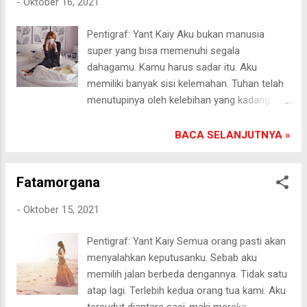
-
Oktober 16, 2021
banyak orang, hampir saja aku jatuh hati
kepadamu. Beruntung rekam jejakmu terbaca
Pentigraf: Yant Kaiy Aku bukan manusia
diantara tumpukan berjuta nama.[]
super yang bisa memenuhi segala
Pasongsongan, 18/10/2021
dahagamu. Kamu harus sadar itu. Aku
memiliki banyak sisi kelemahan. Tuhan telah
menutupinya oleh kelebihan yang kadang
orang lain tidak memilikinya. Kau
mengharapkan lebih dari apa yang kau
BACA SELANJUTNYA »
persembahkan padaku selama beratus-ratus
hari. Berjuta impian telah kita renda menapaki
Fatamorgana
langit mendung. Ikrar pun lenyap seiring
hasrat membuncah untuk menumbangkan
-
Oktober 15, 2021
persaingan di lingkungan kita. Kau tiba-tiba
kagum oleh gemerlap dunia. Tidak seperti
Pentigraf: Yant Kaiy Semua orang pasti akan
saat kita mengawali alunan tembang cinta
menyalahkan keputusanku. Sebab aku
dan kerinduan. Aku manusia biasa penikmat
memilih jalan berbeda dengannya. Tidak satu
kopi penuh kedamaian bersama sebatang
atap lagi. Terlebih kedua orang tua kami. Aku
rokok. Kau sebenarnya bisa menghidangkan