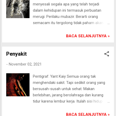
berhamburan di jalan pikirannya. Ia tidak
menyesali segala apa yang telah terjadi
cantik lagi.[] Pasongsongan, 8/11/2021
dalam kehidupan ini termasuk perbuatan
merugi. Perilaku mubazir. Berarti orang
semacam itu tergolong tidak paham akan
arti hidup sesungguhnya. Kira-kira begitu
pidato para pakar agamawan. Aku sendiri
BACA SELANJUTNYA »
masih mampu melintasi lembah demi
lembah derita. Aku tidak ambruk kendati
Penyakit
kebutuhan hidup serba kekurangan. Kerja
siang-malam tidak menjamin sejahtera.
-
November 02, 2021
Semua tahu itu. Namun sedikit orang yang
ikhlas menerima kenyataan pahit sebagai
Pentigraf: Yant Kaiy Semua orang tak
anugerah dari-Nya. Menakar sukses
menghendaki sakit. Tapi sedikit orang yang
seseorang bukan dari kulit luarnya. Bukan
bersusah-susah untuk sehat. Makan
penampilan. Istriku terperosok pada
berlebihan, jarang berolahraga dan kurang
pemahaman keliru. Mencoba menyentuh
tidur karena lembur kerja. Itulah sisi hidup
hatinya agar dia kembali pada hakikat hidup
suamiku sebelum jatuh sakit. Jujur, aku
sebenarnya memang tidak mudah.[]
terharu karena perjuangannya sungguh luar
BACA SELANJUTNYA »