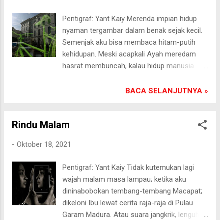
Aku tahu, seperti kebiasaannya, dia akan
Pentigraf: Yant Kaiy Merenda impian hidup
kembali ke pangkuan cintaku tatkala bisik
nyaman tergambar dalam benak sejak kecil.
rayu menghampirinya. Tapi kali ini
Semenjak aku bisa membaca hitam-putih
prakiraanku meleset. Saban hari ada saja
kehidupan. Meski acapkali Ayah meredam
sikap benci terhadapku. Dia mulai berpindah
hasrat membuncah, kalau hidup manusia
ke lain hati. Aku kira tidak bermain cinta di
seperti roda sepeda berputar. Sebuah kalimat
ranjang malam takkan mempengaruhi ikatan
bijak; adanya perputaran siang-malam
BACA SELANJUTNYA »
rumah tangga kami.[] Pasongsongan,
sehingga kehidupan ada di mayapada.
23/10/2021
Kuacuhkan kata-katanya. Semangat juangku
Rindu Malam
tetap berkobar-kobar. Apalagi setelah aku
lulus SMA. Masa menganggur mengapuri
-
Oktober 18, 2021
dinding hati berwarna-warni. Mencari peluang
kerja sesuai panggilan jiwa. Tapi semua tidak
Pentigraf: Yant Kaiy Tidak kutemukan lagi
semudah mengedipkan. Ayah meninggalkan
wajah malam masa lampau; ketika aku
aku di tengah jalan. Sebelum aku bisa
dininabobokan tembang-tembang Macapat;
merengkuh cita-cita.[] Pasongsongan,
dikeloni Ibu lewat cerita raja-raja di Pulau
19/10/2021
Garam Madura. Atau suara jangkrik, lenguh